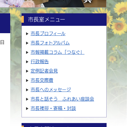
市長室メニュー
市長プロフィール
6日
市長フォトアルバム
市報掲載コラム「つなぐ」
行政報告
定例記者会見
市長交際費
市長へのメッセージ
市長と話そう ふれあい座談会
市長挨拶・寄稿・対談