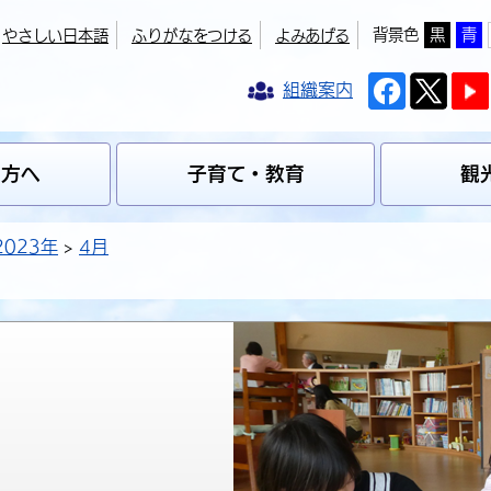
背景色
黒
青
やさしい日本語
ふりがなをつける
よみあげる
組織案内
の方へ
子育て・教育
観
2023年
4月