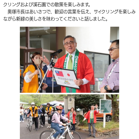
クリングおよび溪石園での散策を楽しみます。
環境・衛生
生涯学習・スポーツ・人権
都市整備
手当・助成
健康・医療
観光なび
スポットを探す
市政情報
中国語（繁体字）
韓国語（한국어）
奥塚市長はあいさつで、歓迎の言葉を伝え、サイクリングを楽しみ
ながら新緑の美しさを味わってくださいと話しました。
選挙
外国人の方向け情報
相談・支援・情報
計画・施策
遊ぶ・体験する
グルメ・食べる
中津市について
市役所の紹介
組織案内
買う・おみやげ
四季のイベント・祭り
地方創生・地域活性化
広報・広聴
移住・定住
行政・計画