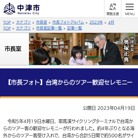
閲
M
覧
E
サイト内検索
文字の大きさ
TOP
カテゴリ
市長室
市長フォトアルバム
2023年
4月
支
N
援
U
TOP
カテゴリ
市長室記事一覧
記事一覧
拡大
標準
縮小
背景色
市長室
公式SNS
黒
青
白
Facebook
X (Twitter)
YouTube
やさしい日本語
総合メニュー
【市長フォト】台湾からのツアー歓迎セレモニー
ふりがなをつける
くらしの情報
届出・登録・証明
保険・年金
事業者の方へ
公開日 2023年04月19日
よみあげる
福祉・介護
健康・予防
入札・契約
産業・雇用
子育て・教育
令和5年4月19日水曜日、耶馬溪サイクリングターミナルで台湾か
言語を選択
らのツアー客の歓迎セレモニーが行われました。約4年ぶりとなる海
税金
住宅・インフラ
農林水産業
税金
施設情報
子どもを預ける
観光・移住
英語（English）
中国語（簡体字）
外からのツアー客受け入れで、台湾から合計5日間で約500名がサイ