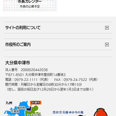
サイトの利用について
このサイトについて
個人情報の取扱い
市役所のご案内
ウェブアクセシビリティ
リンク・著作権
庁舎地図
組織案内
サイトマップ
大分県中津市
中津市へのアクセス
法人番号 2000020442038
〒871-8501 大分県中津市豊田町14番地3
電話：0979-22-1111（代表）
FAX：0979-24-7522（代表）
開庁時間：月曜日から金曜日の8時30分から17時15分
（但し、国民の祝日及び12月29日から翌年1月3日までは除く）