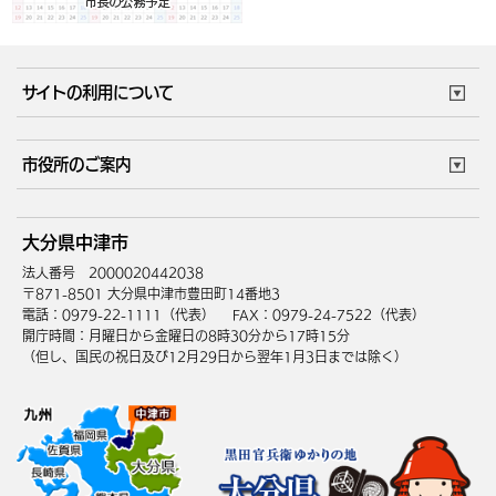
サイトの利用について
このサイトについて
個人情報の取扱い
市役所のご案内
ウェブアクセシビリティ
リンク・著作権
庁舎地図
組織案内
サイトマップ
大分県中津市
中津市へのアクセス
法人番号 2000020442038
〒871-8501 大分県中津市豊田町14番地3
電話：0979-22-1111（代表）
FAX：0979-24-7522（代表）
開庁時間：月曜日から金曜日の8時30分から17時15分
（但し、国民の祝日及び12月29日から翌年1月3日までは除く）