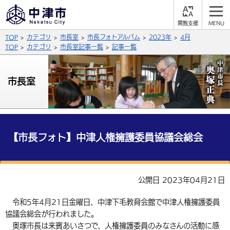
閲
M
覧
E
サイト内検索
文字の大きさ
TOP
カテゴリ
市長室
市長フォトアルバム
2023年
4月
支
N
援
U
TOP
カテゴリ
市長室記事一覧
記事一覧
拡大
標準
縮小
背景色
市長室
公式SNS
黒
青
白
Facebook
X (Twitter)
YouTube
やさしい日本語
総合メニュー
【市長フォト】中津人権擁護委員協議会総会
ふりがなをつける
くらしの情報
届出・登録・証明
保険・年金
事業者の方へ
公開日 2023年04月21日
よみあげる
福祉・介護
健康・予防
入札・契約
産業・雇用
子育て・教育
令和5年4月21日金曜日、中津下毛教育会館で中津人権擁護委員
言語を選択
協議会総会が行われました。
税金
住宅・インフラ
農林水産業
税金
施設情報
子どもを預ける
観光・移住
英語（English）
中国語（簡体字）
奥塚市長は来賓あいさつで、人権擁護委員のみなさんの活動に感