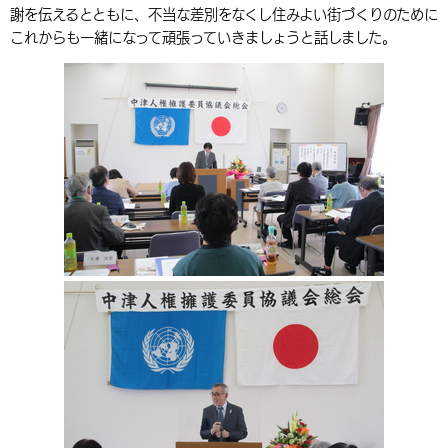
謝を伝えるとともに、不当な差別をなくし住みよい街づくりのために
環境・衛生
生涯学習・スポーツ・人権
都市整備
手当・助成
健康・医療
観光なび
スポットを探す
市政情報
中国語（繁体字）
韓国語（한국어）
これからも一緒になって頑張っていきましょうと話しました。
選挙
外国人の方向け情報
相談・支援・情報
計画・施策
遊ぶ・体験する
グルメ・食べる
中津市について
市役所の紹介
組織案内
買う・おみやげ
四季のイベント・祭り
地方創生・地域活性化
広報・広聴
移住・定住
行政・計画