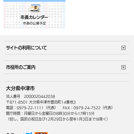
サイトの利用について
このサイトについて
個人情報の取扱い
市役所のご案内
ウェブアクセシビリティ
リンク・著作権
庁舎地図
組織案内
サイトマップ
大分県中津市
中津市へのアクセス
法人番号 2000020442038
〒871-8501 大分県中津市豊田町14番地3
電話：0979-22-1111（代表）
FAX：0979-24-7522（代表）
開庁時間：月曜日から金曜日の8時30分から17時15分
（但し、国民の祝日及び12月29日から翌年1月3日までは除く）