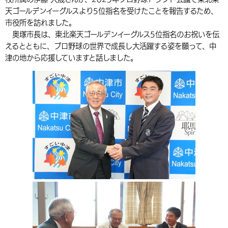
天ゴールデンイーグルスより5位指名を受けたことを報告するため、
環境・衛生
生涯学習・スポーツ・人権
都市整備
手当・助成
健康・医療
観光なび
スポットを探す
市政情報
中国語（繁体字）
韓国語（한국어）
市役所を訪れました。
選挙
外国人の方向け情報
奥塚市長は、東北楽天ゴールデンイーグルス5位指名のお祝いを伝
相談・支援・情報
計画・施策
遊ぶ・体験する
グルメ・食べる
中津市について
市役所の紹介
えるとともに、プロ野球の世界で成長し大活躍する姿を願って、中
組織案内
買う・おみやげ
四季のイベント・祭り
津の地から応援していますと話しました。
地方創生・地域活性化
広報・広聴
移住・定住
行政・計画