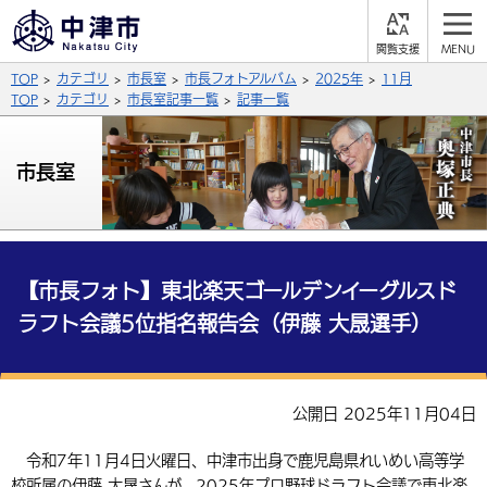
閲
M
覧
E
サイト内検索
文字の大きさ
TOP
カテゴリ
市長室
市長フォトアルバム
2025年
11月
支
N
援
U
TOP
カテゴリ
市長室記事一覧
記事一覧
拡大
標準
縮小
背景色
市長室
公式SNS
黒
青
白
Facebook
X (Twitter)
YouTube
やさしい日本語
総合メニュー
【市長フォト】東北楽天ゴールデンイーグルスド
ラフト会議5位指名報告会（伊藤 大晟選手）
ふりがなをつける
くらしの情報
届出・登録・証明
保険・年金
事業者の方へ
よみあげる
公開日 2025年11月04日
福祉・介護
健康・予防
入札・契約
産業・雇用
子育て・教育
言語を選択
令和7年11月4日火曜日、中津市出身で鹿児島県れいめい高等学
税金
住宅・インフラ
農林水産業
税金
施設情報
子どもを預ける
観光・移住
英語（English）
中国語（簡体字）
校所属の伊藤 大晟さんが、2025年プロ野球ドラフト会議で東北楽