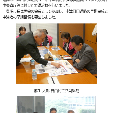
中央省庁等に対して要望活動を行いました。
環境・衛生
生涯学習・スポーツ・人権
都市整備
手当・助成
健康・医療
観光なび
スポットを探す
市政情報
中国語（繁体字）
韓国語（한국어）
奥塚市長は両会の会長として参加し、中津日田道路の早期完成と
選挙
外国人の方向け情報
中津港の早期整備を要望しました。
相談・支援・情報
計画・施策
遊ぶ・体験する
グルメ・食べる
中津市について
市役所の紹介
組織案内
買う・おみやげ
四季のイベント・祭り
地方創生・地域活性化
広報・広聴
移住・定住
行政・計画
麻生 太郎 自由民主党副総裁