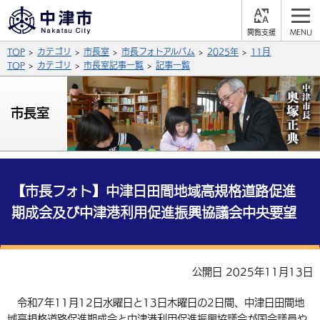
閲
M
覧
E
サイト内検索
文字の大きさ
TOP
カテゴリ
市長室
市長フォトアルバム
2025年
11月
支
N
援
U
TOP
カテゴリ
市長室記事一覧
記事一覧
拡大
標準
縮小
背景色
市長室
公式SNS
黒
青
白
Facebook
X (Twitter)
YouTube
やさしい日本語
総合メニュー
【市長フォト】中津日田間地域高規格道路促進
期成会及び中津港利用促進振興協議会中央要望
ふりがなをつける
くらしの情報
届出・登録・証明
保険・年金
事業者の方へ
よみあげる
公開日 2025年11月13日
福祉・介護
健康・予防
入札・契約
産業・雇用
子育て・教育
言語を選択
令和7年11月12日水曜日と13日木曜日の2日間、中津日田間地
税金
住宅・インフラ
農林水産業
税金
施設情報
子どもを預ける
観光・移住
英語（English）
中国語（簡体字）
域高規格道路促進期成会と中津港利用促進振興協議会が国会議員や