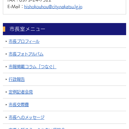
E-Mail：
hishokouhou@city.nakatsu.lg.jp
市長室メニュー
市長プロフィール
市長フォトアルバム
市報掲載コラム「つなぐ」
行政報告
定例記者会見
市長交際費
市長へのメッセージ