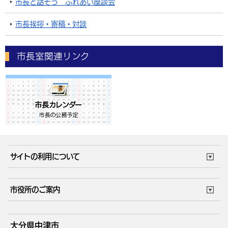
市長と話そう ふれあい座談会
市長挨拶・寄稿・対談
市長室関連リンク
サイトの利用について
このサイトについて
個人情報の取扱い
市役所のご案内
ウェブアクセシビリティ
リンク・著作権
庁舎地図
組織案内
サイトマップ
大分県中津市