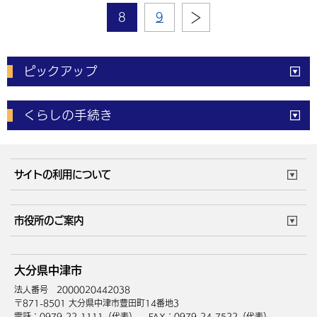
8
9
ピックアップ
電子申請
窓口の
混雑状況
くらしの手続き
体育施設
予約状況
ご意見・ご要望
妊娠・出産
子育て・教育
市役所で働く
公共交通時刻表
サイトの利用について
成人・仕事
結婚・離婚
ごみカレンダー
施設マップ
住まい・引越
ごみ・環境
このサイトについて
個人情報の取扱い
市役所のご案内
健康・医療
障がい・福祉
ウェブアクセシビリティ
リンク・著作権
庁舎地図
組織案内
サイトマップ
大分県中津市
高齢・介護
死亡・相続
中津市へのアクセス
法人番号 2000020442038
〒871-8501 大分県中津市豊田町14番地3
電話：0979-22-1111（代表）
FAX：0979-24-7522（代表）