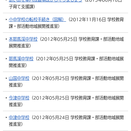
子育て支援課
）
環境・衛生
生涯学習・スポーツ・人権
都市整備
手当・助成
健康・医療
観光なび
スポットを探す
市政情報
中国語（繁体字）
韓国語（한국어）
選挙
外国人の方向け情報
小中学校の転校手続き（図解）
（
2012年11月16日
学校教育
相談・支援・情報
計画・施策
遊ぶ・体験する
グルメ・食べる
中津市について
市役所の紹介
課・部活動地域展開推進室
）
組織案内
買う・おみやげ
四季のイベント・祭り
地方創生・地域活性化
広報・広聴
本耶馬渓中学校
（
2012年05月25日
学校教育課・部活動地域
移住・定住
展開推進室
）
行政・計画
耶馬溪中学校
（
2012年05月25日
学校教育課・部活動地域展
開推進室
）
山国中学校
（
2012年05月25日
学校教育課・部活動地域展開
推進室
）
今津中学校
（
2012年05月25日
学校教育課・部活動地域展開
推進室
）
中津中学校
（
2012年05月24日
学校教育課・部活動地域展開
推進室
）