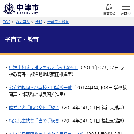
閲
M
覧
E
サイト内検索
文字の大きさ
TOP
カテゴリ
分野
子育て・教育
支
N
援
U
拡大
標準
縮小
子育て・教育
背景色
公式SNS
黒
青
白
Facebook
X (Twitter)
YouTube
中津市相談支援ファイル『あすなろ』
（
2014年07月07日
学
やさしい日本語
校教育課・部活動地域展開推進室
）
総合メニュー
公立幼稚園・小学校・中学校一覧
（
2014年04月08日
学校教
ふりがなをつける
くらしの情報
育課・部活動地域展開推進室
）
届出・登録・証明
保険・年金
事業者の方へ
よみあげる
障がい者手帳の交付手続き
（
2014年04月01日
福祉支援課
）
福祉・介護
健康・予防
入札・契約
産業・雇用
子育て・教育
特別児童扶養手当の手続き
（
2014年04月01日
福祉支援課
）
言語を選択
税金
住宅・インフラ
農林水産業
税金
施設情報
子どもを預ける
観光・移住
英語（English）
中国語（簡体字）
幼い命を車内放置事故から守りましょう
（
2013年06月18日