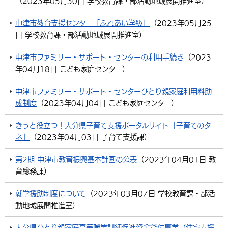
（
2023年05月30日
学校教育課・部活動地域展開推進室
）
環境・衛生
生涯学習・スポーツ・人権
都市整備
手当・助成
健康・医療
観光なび
スポットを探す
市政情報
中国語（繁体字）
韓国語（한국어）
中津市教育支援センター「ふれあい学級」
（
2023年05月25
選挙
外国人の方向け情報
日
学校教育課・部活動地域展開推進室
）
相談・支援・情報
計画・施策
遊ぶ・体験する
グルメ・食べる
中津市について
市役所の紹介
組織案内
中津市ファミリー・サポート・センターの利用手続き
（
2023
買う・おみやげ
四季のイベント・祭り
地方創生・地域活性化
広報・広聴
年04月18日
こども家庭センター
）
移住・定住
行政・計画
中津市ファミリー・サポート・センターひとり親家庭利用料助
成制度
（
2023年04月04日
こども家庭センター
）
きっと役立つ！大分県子育て支援ポータルサイト「子育てのタ
ネ」
（
2023年04月03日
子育て支援課
）
第2期 中津市教育振興基本計画の公表
（
2023年04月01日
教
育総務課
）
就学援助制度について
（
2023年03月07日
学校教育課・部活
動地域展開推進室
）
大分県ひとり親家庭高等職業訓練促進資金貸付事業（住宅支援