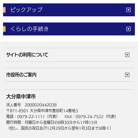
ピックアップ
電子申請
窓口の
混雑状況
くらしの手続き
体育施設
予約状況
ご意見・ご要望
妊娠・出産
子育て・教育
市役所で働く
公共交通時刻表
サイトの利用について
成人・仕事
結婚・離婚
ごみカレンダー
施設マップ
住まい・引越
ごみ・環境
このサイトについて
個人情報の取扱い
市役所のご案内
健康・医療
障がい・福祉
ウェブアクセシビリティ
リンク・著作権
庁舎地図
組織案内
サイトマップ
大分県中津市
高齢・介護
死亡・相続
中津市へのアクセス
法人番号 2000020442038
〒871-8501 大分県中津市豊田町14番地3
電話：0979-22-1111（代表）
FAX：0979-24-7522（代表）
開庁時間：月曜日から金曜日の8時30分から17時15分
（但し、国民の祝日及び12月29日から翌年1月3日までは除く）