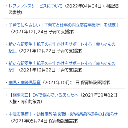
レファレンスサービスについて
（
2022年04月04日
小幡記念
図書館
）
子育てにやさしい「子育てと仕事の両立応援事業所」を認定！
（
2021年12月24日
子育て支援課
）
新たな駅誕生！親子のお出かけをサポートする「赤ちゃんの
駅」
（
2021年12月22日
子育て支援課
）
新たな駅誕生！親子のお出かけをサポートする「赤ちゃんの
駅」
（
2021年12月22日
子育て支援課
）
病児・病後児保育
（
2021年10月01日
保育施設運営課
）
【相談窓口】DVで悩んでいるあなたへ
（
2021年09月02日
人権・同和対策課
）
中津市保育士・幼稚園教諭 就職・就労継続応援金のお知らせ
（
2021年05月24日
保育施設運営課
）