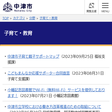
閲
M
覧
E
サイト内検索
文字の大きさ
TOP
カテゴリ
分野
子育て・教育
支
N
援
U
拡大
標準
縮小
子育て・教育
背景色
公式SNS
黒
青
白
Facebook
X (Twitter)
YouTube
中津市子育て親子サポートマップ
（
2023年09月25日
福祉支
やさしい日本語
援課
）
総合メニュー
こどもまんなか応援サポーター合同宣言
（
2023年08月31日
ふりがなをつける
くらしの情報
子育て支援課
）
届出・登録・証明
保険・年金
事業者の方へ
よみあげる
小幡記念図書館でWi-Fi（無料Wi-Fi）サービスを提供しており
ます！
（
2023年07月21日
小幡記念図書館
）
福祉・介護
健康・予防
入札・契約
産業・雇用
子育て・教育
言語を選択
中津市立学校における働き方改革推進のための取組について
税金
住宅・インフラ
農林水産業
税金
施設情報
子どもを預ける
観光・移住
英語（English）
中国語（簡体字）