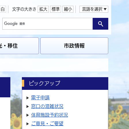
白
文字の大きさ
拡大
標準
縮小
言語を選択
光・移住
市政情報
ピックアップ
電子申請
窓口の
混雑状況
体育施設
予約状況
ご意見・ご要望