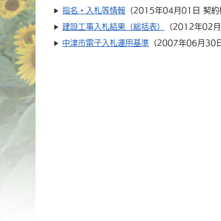
指名・入札等情報
（
2015年04月01日
契約
建設工事入札結果（総括表）
（
2012年02
中津市電子入札運用基準
（
2007年06月30