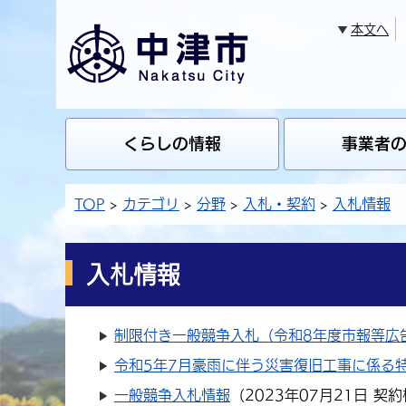
本文へ
くらしの情報
事業者
TOP
カテゴリ
分野
入札・契約
入札情報
入札情報
制限付き一般競争入札（令和8年度市報等広
令和5年7月豪雨に伴う災害復旧工事に係る
一般競争入札情報
（
2023年07月21日
契約