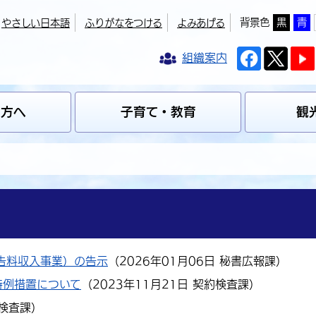
背景色
黒
青
やさしい日本語
ふりがなをつける
よみあげる
組織案内
の方へ
子育て・教育
観
告料収入事業）の告示
（
2026年01月06日
秘書広報課
）
特例措置について
（
2023年11月21日
契約検査課
）
検査課
）