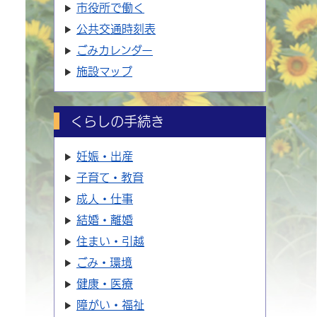
市役所で働く
公共交通時刻表
ごみカレンダー
施設マップ
くらしの手続き
妊娠・出産
子育て・教育
成人・仕事
結婚・離婚
住まい・引越
ごみ・環境
健康・医療
障がい・福祉