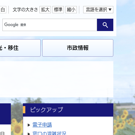
白
文字の大きさ
拡大
標準
縮小
言語を選択
光・移住
市政情報
ピックアップ
電子申請
窓口の
混雑状況
1日