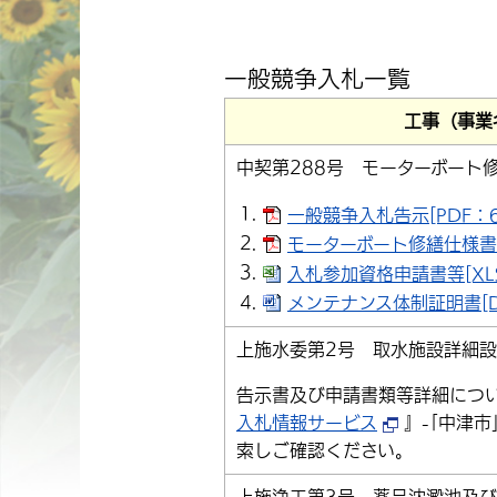
一般競争入札一覧
工事（事業
中契第288号 モーターボート
一般競争入札告示[PDF：6
モーターボート修繕仕様書[P
入札参加資格申請書等[XLS
メンテナンス体制証明書[DO
上施水委第2号 取水施設詳細
告示書及び申請書類等詳細につ
入札情報サービス
』-｢中津市
索しご確認ください。