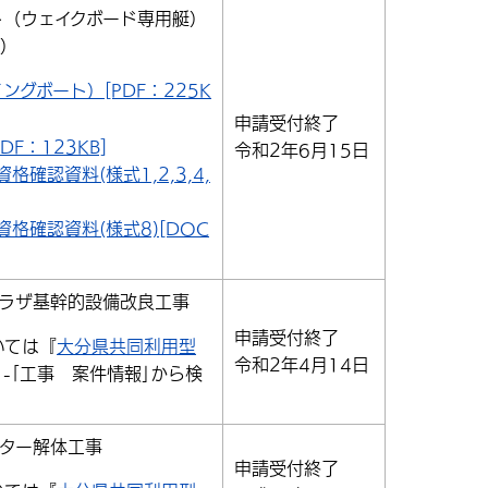
ト（ウェイクボード専用艇）
入）
グボート）[PDF：225K
申請受付終了
F：123KB]
令和2年6月15日
確認資料(様式1,2,3,4,
格確認資料(様式8)[DOC
プラザ基幹的設備改良工事
申請受付終了
いては『
大分県共同利用型
令和2年4月14日
｣-｢工事 案件情報｣から検
ター解体工事
申請受付終了