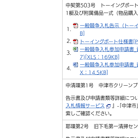
中契第503号 トーイングボー
1艇及び附属備品一式（物品購
一般競争入札告示（トーイン
B]
トーイングボート仕様書[PD
一般競争入札参加申請書_資格
7)[XLS：169KB]
一般競争入札参加申請書_資
X：14.5KB]
中清環第1号 中津市クリーン
告示書及び申請書類等詳細につ
入札情報サービス
』-｢中津市
索しご確認ください。
耶環第2号 旧下毛第一清掃セン