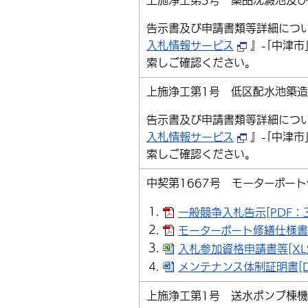
上施浄工第3号 薬品沈澱池及
告示書及び申請書類等詳細につ
入札情報サービス
』-｢中津市
索しご確認ください。
上施浄工第1号 低区配水池築
告示書及び申請書類等詳細につ
入札情報サービス
』-｢中津市
索しご確認ください。
中契第1667号 モーターボー
一般競争入札告示[PDF：3
モーターボート修繕仕様書[P
入札参加資格申請書等[XLS
メンテナンス体制証明書[DO
上施浄工第1号 送水ポンプ棟