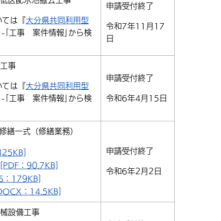
び低区配水池撤去工事
申請受付終了
いては『
大分県共同利用型
令和7年11月17
｣-｢工事 案件情報｣から検
日
造工事
申請受付終了
いては『
大分県共同利用型
｣-｢工事 案件情報｣から検
令和6年4月15日
ト修繕一式（修繕業務）
申請受付終了
25KB]
DF：90.7KB]
令和6年2月2日
：179KB]
CX：14.5KB]
機械設備工事