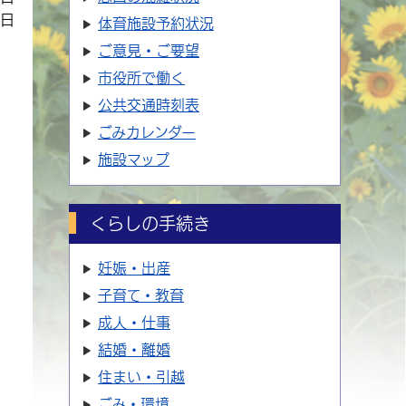
4日
体育施設
予約状況
ご意見・ご要望
市役所で働く
公共交通時刻表
ごみカレンダー
施設マップ
くらしの手続き
妊娠・出産
子育て・教育
成人・仕事
結婚・離婚
住まい・引越
ごみ・環境