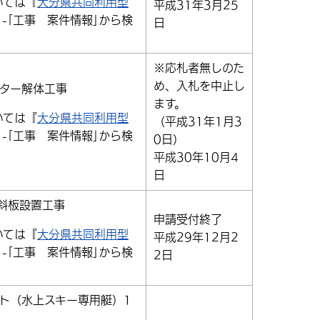
いては『
大分県共同利用型
平成31年3月25
｣-｢工事 案件情報｣から検
日
※応札者無しのた
め、入札を中止し
ター解体工事
ます。
いては『
大分県共同利用型
（平成31年1月3
｣-｢工事 案件情報｣から検
0日）
平成30年10月4
日
斜板設置工事
申請受付終了
いては『
大分県共同利用型
平成29年12月2
｣-｢工事 案件情報｣から検
2日
ート（水上スキー専用艇）1
）