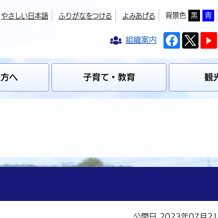
背景色
黒
青
やさしい日本語
ふりがなをつける
よみあげる
組織案内
の方へ
子育て・教育
観
公開日 2023年07月2