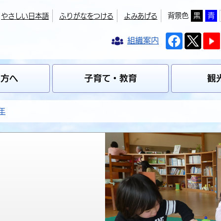
背景色
黒
青
やさしい日本語
ふりがなをつける
よみあげる
組織案内
の方へ
子育て・教育
観
年