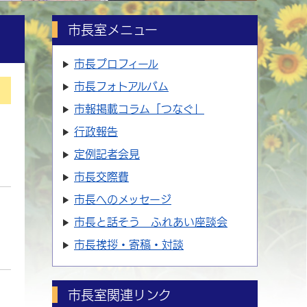
市長室メニュー
市長プロフィール
市長フォトアルバム
市報掲載コラム「つなぐ」
行政報告
定例記者会見
市長交際費
市長へのメッセージ
市長と話そう ふれあい座談会
市長挨拶・寄稿・対談
市長室関連リンク