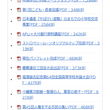
中津みらい月間ワークショップ[PDF：1.39MB]
環境・衛生
生涯学習・スポーツ・人権
都市整備
手当・助成
健康・医療
観光なび
スポットを探す
市政情報
中国語（繁体字）
韓国語（한국어）
第1回こども・若者会議[PDF：348KB]
選挙
外国人の方向け情報
相談・支援・情報
計画・施策
遊ぶ・体験する
グルメ・食べる
中津市について
市役所の紹介
日本遺産『やばけい遊覧』のまちでの小学校交流
組織案内
事業[PDF：256KB]
買う・おみやげ
四季のイベント・祭り
地方創生・地域活性化
広報・広聴
APU×大分銀行寄附講座[PDF：342KB]
移住・定住
行政・計画
ストロベリームーンオリジナルマップ完成[PDF：3
19KB]
移住パンフレット完成[PDF：489KB]
慶應連合三田会大会出店[PDF：373KB]
福澤諭吉記念第64回全国高等学校弁論大会[PD
F：427KB]
小幡篤次郎展－智徳の人、篤実の君子－[PDF：6
21KB]
第45回人権を守る市民の集い[PDF：468KB]