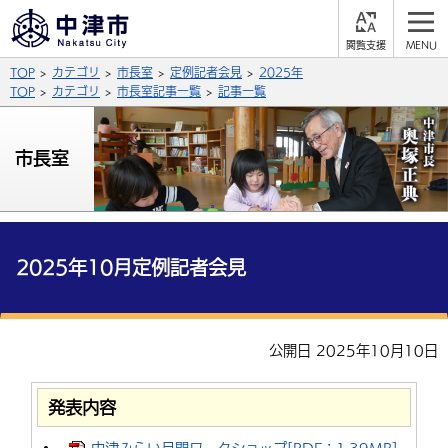
閲
M
覧
E
サイト内検索
文字の大きさ
TOP
カテゴリ
市長室
定例記者会見
2025年
支
N
援
U
TOP
カテゴリ
市長室記事一覧
記事一覧
拡大
標準
縮小
背景色
市長室
公式SNS
黒
青
白
Facebook
X (Twitter)
YouTube
やさしい日本語
総合メニュー
2025年10月定例記者会見
ふりがなをつける
くらしの情報
届出・登録・証明
保険・年金
事業者の方へ
公開日 2025年10月10日
よみあげる
福祉・介護
健康・予防
入札・契約
産業・雇用
子育て・教育
言語を選択
発表内容
税金
住宅・インフラ
農林水産業
税金
施設情報
子どもを預ける
観光・移住
英語（English）
中国語（簡体字）