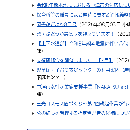
令和8年熊本地震における中津市の対応につ
保育所等の職員による虐待に関する通報義務
図書館だより8月号
（
2026年08月03日
小
梨・ぶどうが最盛期を迎えています！
（
20
【上下水道部】令和8年熊本地震に伴い八代
課
）
人権研修会を開催しました！【7月】
（
202
児童館・子育て支援センターの利用案内（屋
家庭センター
）
中津市女性起業家支援事業『NAKATSU ar
課
）
三光コスモス園づくり～第2回耕起作業が行
公の施設を管理する指定管理者の候補につい