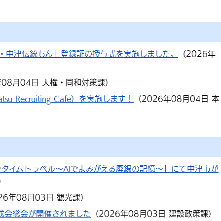
・中津伝統もん」登録証の授与式を実施しました。
（
2026年
年08月04日
人権・同和対策課
）
Recruiting Cafe）を実施します！
（
2026年08月04日
本
大分タイムトラベル～AIでよみがえる廃線の記憶～」にて中津市が
）
26年08月03日
観光課
）
成会総会が開催されました
（
2026年08月03日
建設政策課
）