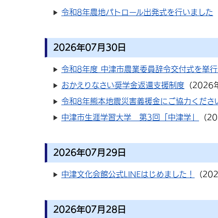
令和8年農地パトロール出発式を行いました
2026年07月30日
令和8年度 中津市農業委員辞令交付式を挙行
おかえりなさい奨学金返還支援制度
（
2026
令和8年熊本地震災害義援金にご協力くださ
中津市生涯学習大学 第3回「中津学」
（
2
2026年07月29日
中津文化会館公式LINEはじめました！
（
20
2026年07月28日