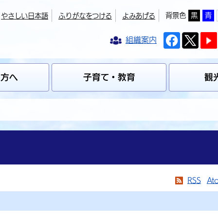
背景色
黒
青
やさしい日本語
ふりがなをつける
よみあげる
組織案内
の方へ
子育て・教育
観
RSS
At