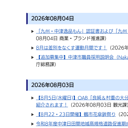
2026年08月04日
「九州・中津逸品もん」認証書および「九州
08月04日
商業・ブランド推進課
）
8月は差別をなくす運動月間です！
（
2026
【追加募集中】中津市職員採用説明会（Nakatsu 
庁総務課
）
2026年08月03日
【8月5日(水曜日)】OAB「良純＆村重の
紹介されます！
（
2026年08月03日
観光課
【8月22・23日開催】鶴市花傘鉾祭り
（
20
令和8年度中津日田間地域高規格道路促進期