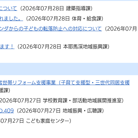
について
（
2026年07月28日
建築指導課
）
れました。
（
2026年07月28日
体育・給食課
）
ンダからの子どもの転落防止への対応について
（
2026年07月
れます！
（
2026年07月28日
本耶馬渓地域振興課
）
者世帯リフォーム支援事業（子育て支援型・三世代同居支援
援課
）
2026年07月27日
学校教育課・部活動地域展開推進室
）
.409
（
2026年07月27日
地域振興・広聴課
）
年07月27日
こども家庭センター
）