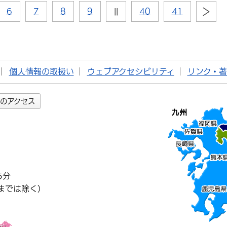
6
7
8
9
||
40
41
個人情報の取扱い
ウェブアクセシビリティ
リンク・
のアクセス
5分
までは除く）