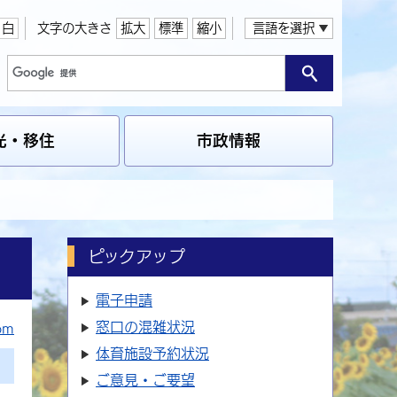
白
文字の大きさ
拡大
標準
縮小
言語を選択
光・移住
市政情報
ピックアップ
電子申請
窓口の
混雑状況
om
体育施設
予約状況
ご意見・ご要望