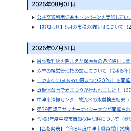
2026年08月01日
公共交通利用促進キャンペーンを実施してい
【お知らせ】8月の市税の納期限について
（
2026年07月31日
最高裁判決を踏まえた保護費の追加給付に関
森林の経営管理権の設定について（令和8年
「やまくにGENRYU夏まつり2026」を開
真坂保育所で夏まつりが行われました！
（
2
中津市清掃センター放流水の水質検査結果（
第39回親子サッカーナイター大会が開催され
令和8年度中津市職員採用試験について（秋
【合格発表】令和8年度中津市職員採用試験