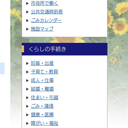
市役所で働く
公共交通時刻表
ごみカレンダー
施設マップ
くらしの手続き
妊娠・出産
子育て・教育
成人・仕事
結婚・離婚
住まい・引越
ごみ・環境
健康・医療
障がい・福祉