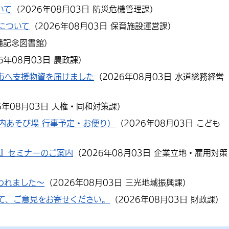
いて
（
2026年08月03日
防災危機管理課
）
について
（
2026年08月03日
保育施設運営課
）
幡記念図書館
）
26年08月03日
農政課
）
市へ支援物資を届けました
（
2026年08月03日
水道総務経営
6年08月03日
人権・同和対策課
）
内あそび場 行事予定・お便り）
（
2026年08月03日
こども
ch』セミナーのご案内
（
2026年08月03日
企業立地・雇用対策
われました～
（
2026年08月03日
三光地域振興課
）
て、ご意見をお寄せください。
（
2026年08月03日
財政課
）