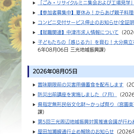
「ごみ・リサイクルミニ集会および工場見学」
【参加者募集中】夏休み！からあげ親子料理
コンビニ交付サービス停止のお知らせ(全証明
【就職関連】中津市求人情報について
（
20
子どもたちの「感じる力」を育む！大分県立
6年08月06日
三光地域振興課
）
2026年08月05日
賞味期限前の災害用備蓄食を配布します
（
2
防災出前講座を実施しました（7月）
（
202
県指定無形民俗文化財～かっぱ祭り（宮園楽
課
）
第5回三光周辺地域振興対策推進会議が行わ
屋田加瀬線通行止め解除のお知らせ
（
2026