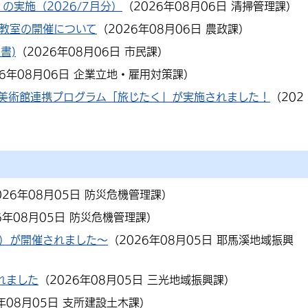
の実施（2026/7月分）
（
2026年08月06日
清掃管理課
）
教室の開催について
（
2026年08月06日
農政課
）
書)
（
2026年08月06日
市民課
）
26年08月06日
企業立地・雇用対策課
）
美術館連携プログラム「旅じたく」が実施されました！
（
202
026年08月05日
防災危機管理課
）
6年08月05日
防災危機管理課
）
）が開催されました～
（
2026年08月05日
耶馬溪地域振興
れました
（
2026年08月05日
三光地域振興課
）
年08月05日
支所建設土木課
）