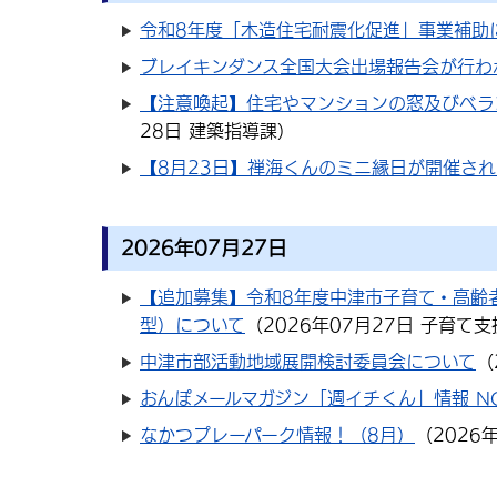
令和8年度「木造住宅耐震化促進」事業補助
ブレイキンダンス全国大会出場報告会が行わ
【注意喚起】住宅やマンションの窓及びベラ
28日
建築指導課
）
【8月23日】禅海くんのミニ縁日が開催さ
2026年07月27日
【追加募集】令和8年度中津市子育て・高齢
型）について
（
2026年07月27日
子育て支
中津市部活動地域展開検討委員会について
（
おんぽメールマガジン「週イチくん」情報 NO
なかつプレーパーク情報！（8月）
（
2026