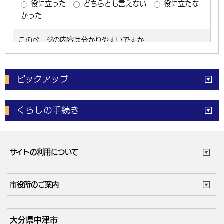
ピックアップ
電子申請
窓口の
混雑状況
くらしの手続き
体育施設
予約状況
ご意見・ご要望
妊娠・出産
子育て・教育
市役所で働く
公共交通時刻表
サイトの利用について
成人・仕事
結婚・離婚
ごみカレンダー
施設マップ
住まい・引越
ごみ・環境
このサイトについて
個人情報の取扱い
市役所のご案内
健康・医療
障がい・福祉
ウェブアクセシビリティ
リンク・著作権
庁舎地図
組織案内
サイトマップ
大分県中津市
高齢・介護
死亡・相続