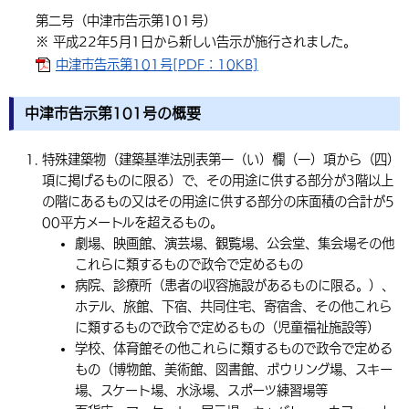
第二号（中津市告示第101号）
環境・衛生
生涯学習・スポーツ・人権
都市整備
手当・助成
健康・医療
観光なび
スポットを探す
市政情報
中国語（繁体字）
韓国語（한국어）
※ 平成22年5月1日から新しい告示が施行されました。
選挙
外国人の方向け情報
相談・支援・情報
計画・施策
中津市告示第101号[PDF：10KB]
遊ぶ・体験する
グルメ・食べる
中津市について
市役所の紹介
組織案内
買う・おみやげ
四季のイベント・祭り
地方創生・地域活性化
広報・広聴
中津市告示第101号の概要
移住・定住
行政・計画
特殊建築物（建築基準法別表第一（い）欄（一）項から（四）
項に掲げるものに限る）で、その用途に供する部分が3階以上
の階にあるもの又はその用途に供する部分の床面積の合計が5
00平方メートルを超えるもの。
劇場、映画館、演芸場、観覧場、公会堂、集会場その他
これらに類するもので政令で定めるもの
病院、診療所（患者の収容施設があるものに限る。）、
ホテル、旅館、下宿、共同住宅、寄宿舎、その他これら
に類するもので政令で定めるもの（児童福祉施設等）
学校、体育館その他これらに類するもので政令で定める
もの（博物館、美術館、図書館、ボウリング場、スキー
場、スケート場、水泳場、スポーツ練習場等