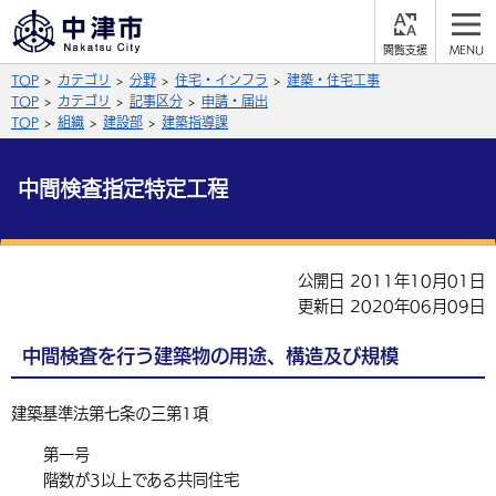
閲
M
覧
E
サイト内検索
文字の大きさ
TOP
カテゴリ
分野
住宅・インフラ
建築・住宅工事
支
N
援
U
TOP
カテゴリ
記事区分
申請・届出
拡大
標準
縮小
TOP
組織
建設部
建築指導課
背景色
公式SNS
中間検査指定特定工程
黒
青
白
Facebook
X (Twitter)
YouTube
やさしい日本語
公開日 2011年10月01日
総合メニュー
更新日 2020年06月09日
ふりがなをつける
くらしの情報
中間検査を行う建築物の用途、構造及び規模
届出・登録・証明
保険・年金
事業者の方へ
よみあげる
建築基準法第七条の三第1項
福祉・介護
健康・予防
入札・契約
産業・雇用
子育て・教育
言語を選択
第一号
税金
住宅・インフラ
農林水産業
税金
施設情報
子どもを預ける
階数が3以上である共同住宅
観光・移住
英語（English）
中国語（簡体字）