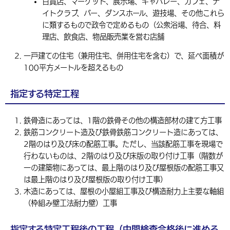
百貨店、マーケット、展示場、キャバレー、カフェ、ナ
イトクラブ、バー、ダンスホール、遊技場、その他これら
に類するもので政令で定めるもの（公衆浴場、待合、料
理店、飲食店、物品販売業を営む店舗
一戸建ての住宅（兼用住宅、併用住宅を含む）で、延べ面積が
100平方メートルを超えるもの
指定する特定工程
鉄骨造にあっては、1階の鉄骨その他の構造部材の建て方工事
鉄筋コンクリート造及び鉄骨鉄筋コンクリート造にあっては、
2階のはり及び床の配筋工事。ただし、当該配筋工事を現場で
行わないものは、2階のはり及び床版の取り付け工事（階数が
一の建築物にあっては、最上階のはり及び屋根版の配筋工事又
は最上階のはり及び屋根版の取り付け工事）
木造にあっては、屋根の小屋組工事及び構造耐力上主要な軸組
（枠組み壁工法耐力壁）工事
指定する特定工程後の工程（中間検査合格後に進める