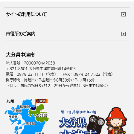
妊娠・出産
子育て・教育
市役所で働く
公共交通時刻表
サイトの利用について
成人・仕事
結婚・離婚
ごみカレンダー
施設マップ
住まい・引越
ごみ・環境
このサイトについて
個人情報の取扱い
市役所のご案内
健康・医療
障がい・福祉
ウェブアクセシビリティ
リンク・著作権
庁舎地図
組織案内
サイトマップ
大分県中津市
高齢・介護
死亡・相続
中津市へのアクセス
法人番号 2000020442038
〒871-8501 大分県中津市豊田町14番地3
電話：0979-22-1111（代表）
FAX：0979-24-7522（代表）
開庁時間：月曜日から金曜日の8時30分から17時15分
（但し、国民の祝日及び12月29日から翌年1月3日までは除く）