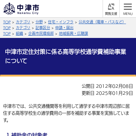
閲
M
覧
E
サイト内検索
文字の大きさ
TOP
カテゴリ
分野
住宅・インフラ
公共交通（電車・バスなど）
支
N
援
U
TOP
カテゴリ
記事区分
申請・届出
拡大
標準
縮小
TOP
組織
企画市民環境部
地域振興・広聴課
背景色
公式SNS
中津市定住対策に係る高等学校通学費補助事業
黒
青
白
について
Facebook
X (Twitter)
YouTube
やさしい日本語
総合メニュー
公開日 2012年02月08日
ふりがなをつける
くらしの情報
更新日 2025年01月29日
届出・登録・証明
保険・年金
事業者の方へ
中津市では、公共交通機関等を利用して通学する中津市周辺部に居
よみあげる
住する高等学校生の通学費用の一部を補助する事業を実施していま
福祉・介護
健康・予防
入札・契約
産業・雇用
子育て・教育
す。
言語を選択
税金
住宅・インフラ
農林水産業
税金
施設情報
子どもを預ける
観光・移住
英語（English）
中国語（簡体字）
1.補助金の対象者