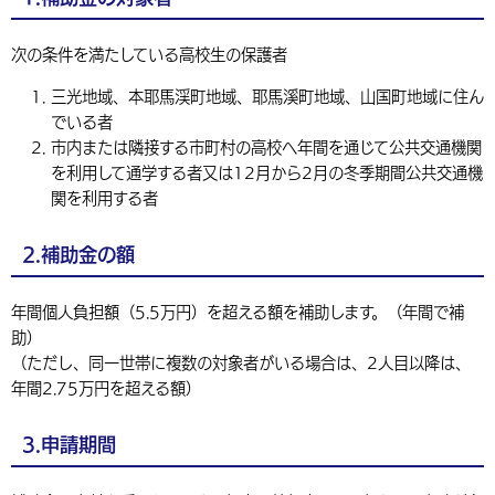
環境・衛生
生涯学習・スポーツ・人権
都市整備
手当・助成
健康・医療
観光なび
スポットを探す
市政情報
中国語（繁体字）
韓国語（한국어）
次の条件を満たしている高校生の保護者
選挙
外国人の方向け情報
相談・支援・情報
計画・施策
遊ぶ・体験する
グルメ・食べる
中津市について
市役所の紹介
三光地域、本耶馬渓町地域、耶馬溪町地域、山国町地域に住ん
組織案内
でいる者
買う・おみやげ
四季のイベント・祭り
地方創生・地域活性化
広報・広聴
市内または隣接する市町村の高校へ年間を通じて公共交通機関
移住・定住
を利用して通学する者又は12月から2月の冬季期間公共交通機
行政・計画
関を利用する者
2.補助金の額
年間個人負担額（5.5万円）を超える額を補助します。（年間で補
助）
（ただし、同一世帯に複数の対象者がいる場合は、2人目以降は、
年間2.75万円を超える額）
3.申請期間