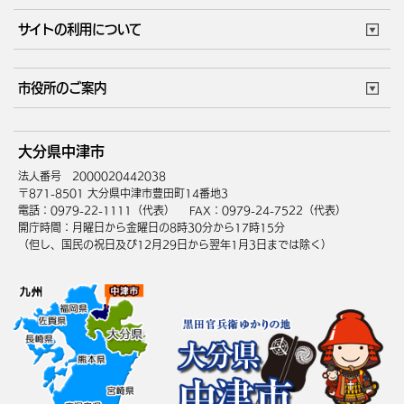
市役所で働く
公共交通時刻表
サイトの利用について
成人・仕事
結婚・離婚
ごみカレンダー
施設マップ
住まい・引越
ごみ・環境
このサイトについて
個人情報の取扱い
市役所のご案内
健康・医療
障がい・福祉
ウェブアクセシビリティ
リンク・著作権
庁舎地図
組織案内
サイトマップ
大分県中津市
高齢・介護
死亡・相続
中津市へのアクセス
法人番号 2000020442038
〒871-8501 大分県中津市豊田町14番地3
電話：0979-22-1111（代表）
FAX：0979-24-7522（代表）
開庁時間：月曜日から金曜日の8時30分から17時15分
（但し、国民の祝日及び12月29日から翌年1月3日までは除く）