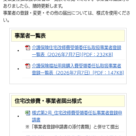
ありましたら、随時更新します。
環境・衛生
生涯学習・スポーツ・人権
都市整備
手当・助成
健康・医療
観光なび
スポットを探す
市政情報
中国語（繁体字）
韓国語（한국어）
事業者の登録・変更・その他の届出については、様式を使用くださ
選挙
外国人の方向け情報
い。
相談・支援・情報
計画・施策
遊ぶ・体験する
グルメ・食べる
中津市について
市役所の紹介
組織案内
買う・おみやげ
四季のイベント・祭り
地方創生・地域活性化
広報・広聴
事業者一覧表
移住・定住
介護保険住宅改修費受領委任払取扱事業者登録
行政・計画
一覧表（2026年7月7日)[PDF：232KB]
介護保険福祉用具購入費受領委任払取扱事業者
登録一覧表（2026年7月7日）[PDF：147KB]
住宅改修費・事業者届出様式
様式第2号_住宅改修費受領委任払事業者登録申
請書
※「事業者登録申請書の添付書類」と併せて提出