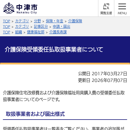
閲
M
覧
E
サイト内検索
文字の大きさ
TOP
カテゴリ
分野
保険・年金
介護保険
支
N
援
U
TOP
カテゴリ
記事区分
申請・届出
拡大
標準
縮小
TOP
組織
健康福祉部
介護長寿課
背景色
公式SNS
介護保険受領委任払取扱事業者について
黒
青
白
Facebook
X (Twitter)
YouTube
やさしい日本語
公開日 2017年03月27日
総合メニュー
更新日 2026年07月07日
ふりがなをつける
くらしの情報
介護保険住宅改修費および介護保険福祉用具購入費の受領委任払取
扱事業者についてのページです。
届出・登録・証明
保険・年金
事業者の方へ
よみあげる
福祉・介護
健康・予防
入札・契約
産業・雇用
子育て・教育
取扱事業者および届出様式
言語を選択
税金
住宅・インフラ
農林水産業
税金
施設情報
子どもを預ける
観光・移住
英語（English）
中国語（簡体字）
受領委任払取扱事業者は一覧表をご覧ください。事業者の追加等が