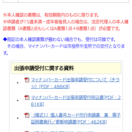
※本人確認の書類は、有効期限内のものに限ります。
※申請者が15歳未満・成年被後見人の場合は、法定代理人の本人確
認書類（A書類2点もしくはA書類1点＋B書類1点）が必要です。
◆前記の本人確認書類が揃わない場合でも、受付は可能です。
その場合、マイナンバーカードは市役所や支所での交付となりま
す。
出張申請受付に関する資料
マイナンバーカード出張申請受付について（チラ
シ）[PDF：486KB]
マイナンバーカード出張申請受付申込書[PDF：2
81KB]
（様式1）個人番号カード代行申請書 兼 電子
証明書発行／更新申請書[PDF：462KB]