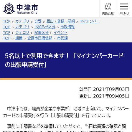
閲
M
覧
E
サイト内検索
文字の大きさ
TOP
カテゴリ
分野
届出・登録・証明
マイナンバー
支
N
援
U
TOP
カテゴリ
お知らせ区分
市政情報
拡大
標準
縮小
TOP
カテゴリ
記事区分
イベント
TOP
組織
企画市民環境部
市民課
背景色
公式SNS
5名以上で利用できます！「マイナンバーカード
黒
青
白
Facebook
X (Twitter)
YouTube
の出張申請受付」
やさしい日本語
総合メニュー
ふりがなをつける
公開日 2021年09月03日
くらしの情報
更新日 2021年09月05日
届出・登録・証明
保険・年金
事業者の方へ
よみあげる
中津市では、職員が企業や事業所、地域に出向いて、マイナンバー
福祉・介護
健康・予防
入札・契約
産業・雇用
カードの申請受付を行う「出張申請受付」を行っています。
子育て・教育
言語を選択
事前に申請書などを準備していただくと、当日は書類の確認と顔
税金
住宅・インフラ
農林水産業
税金
施設情報
子どもを預ける
観光・移住
英語（English）
中国語（簡体字）