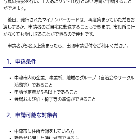
写真の撮影を行い、1人あたり5～10分と短い時間で申請すること
環境・衛生
生涯学習・スポーツ・人権
都市整備
ができます。
手当・助成
健康・医療
観光なび
スポットを探す
市政情報
中国語（繁体字）
韓国語（한국어）
後日、発行されたマイナンバーカードは、再度集まっていただきお
選挙
外国人の方向け情報
相談・支援・情報
計画・施策
遊ぶ・体験する
グルメ・食べる
中津市について
市役所の紹介
渡しするか、申請者のご自宅に郵送することもできます。市役所に行
組織案内
かなくても受け取ることができるので便利です。
買う・おみやげ
四季のイベント・祭り
地方創生・地域活性化
広報・広聴
申請者が5名以上集まったら、出張申請受付をご利用ください。
移住・定住
行政・計画
1．申込条件
中津市内の企業、事業所、地域のグループ（自治会やサークル
活動等）であること
申請予定者が5名以上であること
会場および机・椅子等の準備ができること
2．申請可能な対象者
中津市に住所登録をしている方
職員が訪問した時に対面できる方