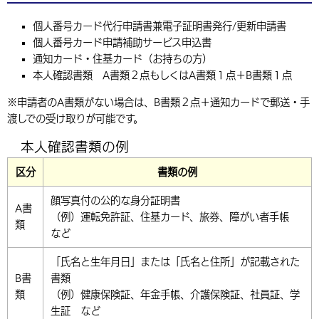
個人番号カード代行申請書兼電子証明書発行/更新申請書
個人番号カード申請補助サービス申込書
通知カード・住基カード（お持ちの方）
本人確認書類 A書類２点もしくはA書類１点＋B書類１点
※申請者のA書類がない場合は、B書類２点＋通知カードで郵送・手
渡しでの受け取りが可能です。
本人確認書類の例
区分
書類の例
顔写真付の公的な身分証明書
A書
（例）運転免許証、住基カード、旅券、障がい者手帳
類
など
「氏名と生年月日」または「氏名と住所」が記載された
B書
書類
類
（例）健康保険証、年金手帳、介護保険証、社員証、学
生証 など