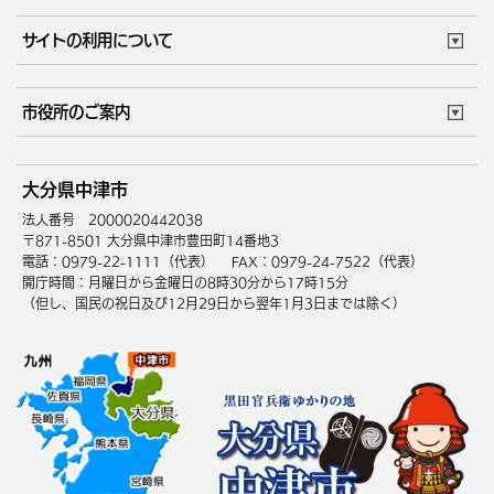
市役所で働く
公共交通時刻表
サイトの利用について
成人・仕事
結婚・離婚
ごみカレンダー
施設マップ
住まい・引越
ごみ・環境
このサイトについて
個人情報の取扱い
市役所のご案内
健康・医療
障がい・福祉
ウェブアクセシビリティ
リンク・著作権
庁舎地図
組織案内
サイトマップ
大分県中津市
高齢・介護
死亡・相続
中津市へのアクセス
法人番号 2000020442038
〒871-8501 大分県中津市豊田町14番地3
電話：0979-22-1111（代表）
FAX：0979-24-7522（代表）
開庁時間：月曜日から金曜日の8時30分から17時15分
（但し、国民の祝日及び12月29日から翌年1月3日までは除く）