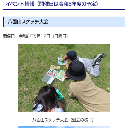
イベント情報（開催日は令和8年度の予定）
環境・衛生
生涯学習・スポーツ・人権
都市整備
手当・助成
健康・医療
観光なび
スポットを探す
市政情報
中国語（繁体字）
韓国語（한국어）
選挙
外国人の方向け情報
相談・支援・情報
計画・施策
遊ぶ・体験する
グルメ・食べる
中津市について
市役所の紹介
八面山スケッチ大会
組織案内
買う・おみやげ
四季のイベント・祭り
地方創生・地域活性化
広報・広聴
開催日：令和8年5月17日（日曜日）
移住・定住
行政・計画
八面山スケッチ大会（過去の様子）