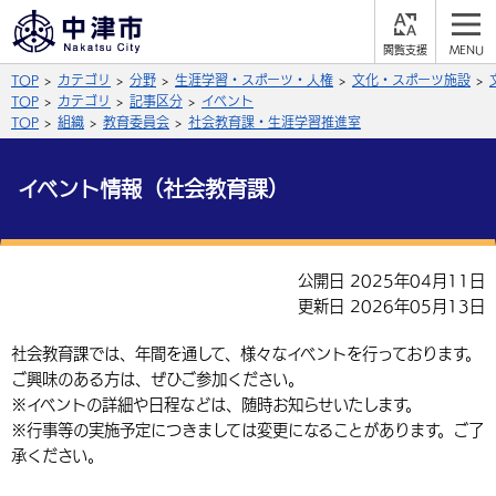
閲
M
覧
E
サイト内検索
文字の大きさ
TOP
カテゴリ
分野
生涯学習・スポーツ・人権
文化・スポーツ施設
支
N
援
U
TOP
カテゴリ
記事区分
イベント
拡大
標準
縮小
TOP
組織
教育委員会
社会教育課・生涯学習推進室
背景色
公式SNS
イベント情報（社会教育課）
黒
青
白
Facebook
X (Twitter)
YouTube
やさしい日本語
公開日 2025年04月11日
総合メニュー
更新日 2026年05月13日
ふりがなをつける
くらしの情報
社会教育課では、年間を通して、様々なイベントを行っております。
ご興味のある方は、ぜひご参加ください。
届出・登録・証明
保険・年金
事業者の方へ
よみあげる
※イベントの詳細や日程などは、随時お知らせいたします。
福祉・介護
健康・予防
※行事等の実施予定につきましては変更になることがあります。ご了
入札・契約
産業・雇用
子育て・教育
言語を選択
承ください。
税金
住宅・インフラ
農林水産業
税金
施設情報
子どもを預ける
観光・移住
英語（English）
中国語（簡体字）