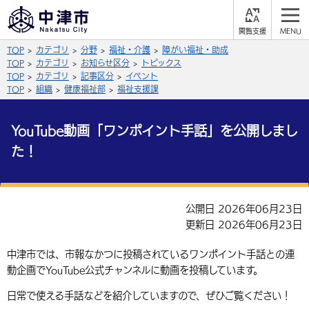
閲
M
覧
E
サイト内検索
文字の大きさ
TOP
カテゴリ
分野
福祉・介護
障がい福祉・助成
支
N
援
U
TOP
カテゴリ
お知らせ区分
トピックス
拡大
標準
縮小
TOP
カテゴリ
記事区分
イベント
TOP
組織
健康福祉部
福祉支援課
背景色
公式SNS
YouTube動画「ワンポイント手話」を公開しまし
黒
青
白
Facebook
X (Twitter)
YouTube
た！
やさしい日本語
総合メニュー
ふりがなをつける
公開日 2026年06月23日
くらしの情報
更新日 2026年06月23日
届出・登録・証明
保険・年金
事業者の方へ
よみあげる
中津市では、市報なかつに投稿されているワンポイント手話との連
福祉・介護
健康・予防
入札・契約
産業・雇用
動企画でYouTube公式チャンネルに動画を投稿しています。
子育て・教育
言語を選択
日常で使える手話などを紹介していますので、ぜひご覧ください！
税金
住宅・インフラ
農林水産業
税金
施設情報
子どもを預ける
観光・移住
英語（English）
中国語（簡体字）