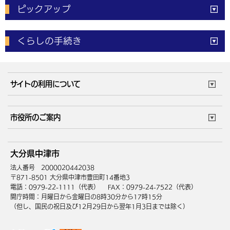
ピックアップ
電子申請
窓口の
混雑状況
くらしの手続き
体育施設
予約状況
ご意見・ご要望
妊娠・出産
子育て・教育
市役所で働く
公共交通時刻表
サイトの利用について
成人・仕事
結婚・離婚
ごみカレンダー
施設マップ
住まい・引越
ごみ・環境
このサイトについて
個人情報の取扱い
市役所のご案内
健康・医療
障がい・福祉
ウェブアクセシビリティ
リンク・著作権
庁舎地図
組織案内
サイトマップ
大分県中津市
高齢・介護
死亡・相続
中津市へのアクセス
法人番号 2000020442038
〒871-8501 大分県中津市豊田町14番地3
電話：0979-22-1111（代表）
FAX：0979-24-7522（代表）
開庁時間：月曜日から金曜日の8時30分から17時15分
（但し、国民の祝日及び12月29日から翌年1月3日までは除く）