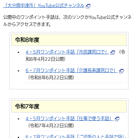
「大分県中津市」YouTube公式チャンネル
環境・衛生
生涯学習・スポーツ・人権
都市整備
手当・助成
健康・医療
観光なび
スポットを探す
市政情報
中国語（繁体字）
韓国語（한국어）
公開中のワンポイント手話は、次のリンクかYouTube公式チャンネ
選挙
外国人の方向け情報
相談・支援・情報
計画・施策
遊ぶ・体験する
グルメ・食べる
中津市について
市役所の紹介
ルからアクセスできます。
組織案内
買う・おみやげ
四季のイベント・祭り
地方創生・地域活性化
広報・広聴
令和8年度
移住・定住
行政・計画
4・5月ワンポイント手話「市民課窓口で」
（令
和8年4月22日公開）
6・7月ワンポイント手話「介護長寿課窓口で」
（令和8年6月22日公開）
令和7年度
4・5月ワンポイント手話「仕事で使う手話」
（令和7年4月22日公開）
6・7月ワンポイント手話「ご近所の人と手話で話し