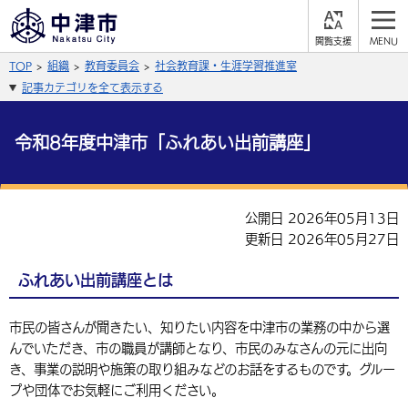
閲
M
覧
E
サイト内検索
文字の大きさ
TOP
組織
教育委員会
社会教育課・生涯学習推進室
支
N
援
U
記事カテゴリを全て表示する
拡大
標準
縮小
背景色
令和8年度中津市「ふれあい出前講座」
公式SNS
黒
青
白
Facebook
X (Twitter)
YouTube
公開日 2026年05月13日
やさしい日本語
更新日 2026年05月27日
総合メニュー
ふりがなをつける
くらしの情報
ふれあい出前講座とは
届出・登録・証明
保険・年金
事業者の方へ
よみあげる
市民の皆さんが聞きたい、知りたい内容を中津市の業務の中から選
んでいただき、市の職員が講師となり、市民のみなさんの元に出向
福祉・介護
健康・予防
入札・契約
産業・雇用
子育て・教育
き、事業の説明や施策の取り組みなどのお話をするものです。グルー
言語を選択
プや団体でお気軽にご利用ください。
税金
住宅・インフラ
農林水産業
税金
施設情報
子どもを預ける
観光・移住
英語（English）
中国語（簡体字）