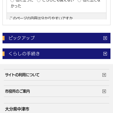
ピックアップ
電子申請
窓口の
混雑状況
くらしの手続き
体育施設
予約状況
ご意見・ご要望
妊娠・出産
子育て・教育
市役所で働く
公共交通時刻表
サイトの利用について
成人・仕事
結婚・離婚
ごみカレンダー
施設マップ
住まい・引越
ごみ・環境
このサイトについて
個人情報の取扱い
市役所のご案内
健康・医療
障がい・福祉
ウェブアクセシビリティ
リンク・著作権
庁舎地図
組織案内
サイトマップ
大分県中津市
高齢・介護
死亡・相続