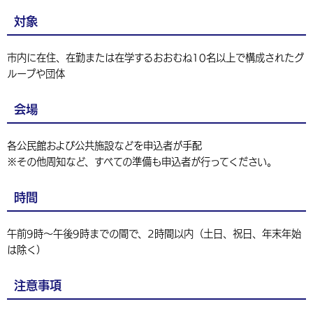
環境・衛生
生涯学習・スポーツ・人権
都市整備
手当・助成
健康・医療
観光なび
スポットを探す
対象
市政情報
中国語（繁体字）
韓国語（한국어）
選挙
外国人の方向け情報
相談・支援・情報
計画・施策
遊ぶ・体験する
グルメ・食べる
中津市について
市役所の紹介
市内に在住、在勤または在学するおおむね10名以上で構成されたグ
組織案内
ループや団体
買う・おみやげ
四季のイベント・祭り
地方創生・地域活性化
広報・広聴
移住・定住
会場
行政・計画
各公民館および公共施設などを申込者が手配
※その他周知など、すべての準備も申込者が行ってください。
時間
午前9時～午後9時までの間で、2時間以内（土日、祝日、年末年始
は除く）
注意事項