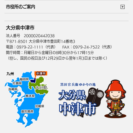
住まい・引越
ごみ・環境
このサイトについて
個人情報の取扱い
市役所のご案内
健康・医療
障がい・福祉
ウェブアクセシビリティ
リンク・著作権
庁舎地図
組織案内
サイトマップ
大分県中津市
高齢・介護
死亡・相続
中津市へのアクセス
法人番号 2000020442038
〒871-8501 大分県中津市豊田町14番地3
電話：0979-22-1111（代表）
FAX：0979-24-7522（代表）
開庁時間：月曜日から金曜日の8時30分から17時15分
（但し、国民の祝日及び12月29日から翌年1月3日までは除く）