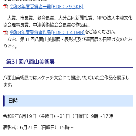
令和8年度受賞者一覧[PDF：79.3KB]
環境・衛生
生涯学習・スポーツ・人権
都市整備
手当・助成
健康・医療
観光なび
スポットを探す
市政情報
中国語（繁体字）
韓国語（한국어）
大賞、市長賞、教育長賞、大分合同新聞社賞、NPO法人中津文化
選挙
外国人の方向け情報
相談・支援・情報
計画・施策
遊ぶ・体験する
グルメ・食べる
中津市について
市役所の紹介
協会理事長賞、中津美術協会会長賞の作品は、
組織案内
をご覧ください。
令和8年度受賞者作品[PDF：1.41MB]
買う・おみやげ
四季のイベント・祭り
地方創生・地域活性化
広報・広聴
なお、第31回八面山美術展・表彰式及び巡回展の日程は次のとお
りです。
移住・定住
行政・計画
第31回八面山美術展
八面山美術展ではスケッチ大会にて提出いただいた全作品を展示し
ます。
日時
令和8年6月19日（金曜日)～21日（日曜日）9時～17時
表彰式：6月21日（日曜日）15時～