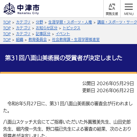
閲
M
覧
E
サイト内検索
文字の大きさ
TOP
カテゴリ
分野
生涯学習・スポーツ・人権
講座・スポーツ・サーク
支
N
援
U
TOP
カテゴリ
お知らせ区分
トピックス
拡大
標準
縮小
TOP
カテゴリ
記事区分
イベント
TOP
組織
教育委員会
社会教育課・生涯学習推進室
背景色
公式SNS
第31回八面山美術展の受賞者が決定しました
黒
青
白
Facebook
X (Twitter)
YouTube
やさしい日本語
総合メニュー
公開日 2026年05月29日
更新日 2026年06月22日
ふりがなをつける
くらしの情報
令和8年5月27日に、第31回八面山美術展の審査会が行われまし
届出・登録・証明
保険・年金
事業者の方へ
よみあげる
た。
福祉・介護
健康・予防
入札・契約
産業・雇用
子育て・教育
八面山スケッチ大会にてご指導いただいた外園雅美先生、山田史郎
言語を選択
先生、堀内俊一先生、野口福已先生による審査の結果、次のとおり
税金
住宅・インフラ
農林水産業
税金
施設情報
子どもを預ける
観光・移住
英語（English）
中国語（簡体字）
受賞者が決定しました。