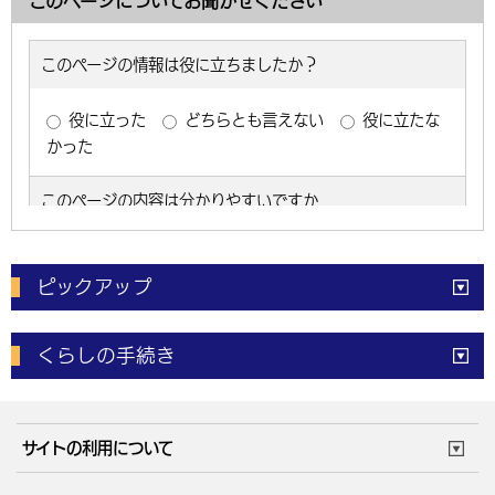
このページについてお聞かせください
ピックアップ
電子申請
窓口の
混雑状況
くらしの手続き
体育施設
予約状況
ご意見・ご要望
妊娠・出産
子育て・教育
市役所で働く
公共交通時刻表
サイトの利用について
成人・仕事
結婚・離婚
ごみカレンダー
施設マップ