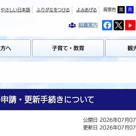
背景色
黒
青
やさしい日本語
ふりがなをつける
よみあげる
組織案内
の方へ
子育て・教育
観
の申請・更新手続きについて
公開日 2026年07月0
更新日 2026年07月0