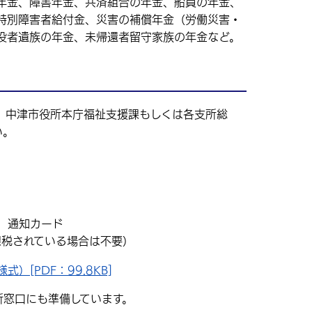
年金、障害年金、共済組合の年金、船員の年金、
特別障害者給付金、災害の補償年金（労働災害・
没者遺族の年金、未帰還者留守家族の年金など。
中津市役所本庁福祉支援課もしくは各支所総
い。
 通知カード
課税されている場合は不要）
）[PDF：99.8KB]
窓口にも準備しています。