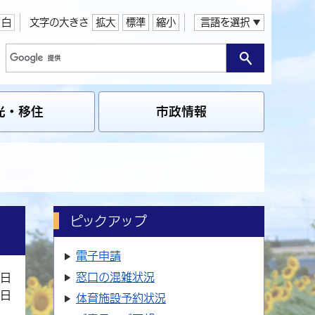
白
文字の大きさ
拡大
標準
縮小
言語を選択
光・移住
市政情報
ピックアップ
電子申請
窓口の
混雑状況
7日
7日
体育施設
予約状況