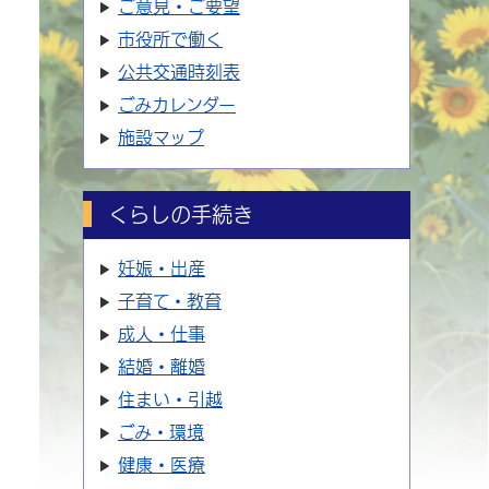
ご意見・ご要望
市役所で働く
公共交通時刻表
ごみカレンダー
施設マップ
くらしの手続き
妊娠・出産
子育て・教育
成人・仕事
結婚・離婚
住まい・引越
ごみ・環境
健康・医療