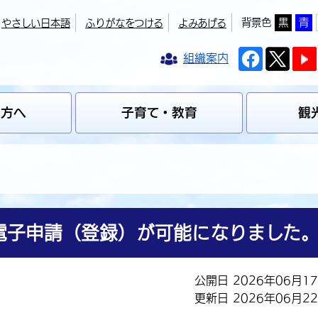
背景色
黒
青
やさしい日本語
ふりがなをつける
よみあげる
組織案内
の方へ
子育て・教育
観
電子申請（登録）が可能になりました
公開日 2026年06月1
更新日 2026年06月2