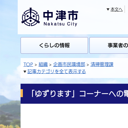
本文へ
くらしの情報
事業者
TOP
組織
企画市民環境部
清掃管理課
記事カテゴリを全て表示する
「ゆずります」コーナーへの