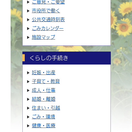
ご意見・ご要望
市役所で働く
公共交通時刻表
ごみカレンダー
施設マップ
くらしの手続き
妊娠・出産
子育て・教育
成人・仕事
結婚・離婚
住まい・引越
ごみ・環境
健康・医療