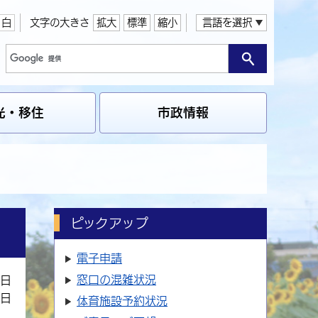
白
文字の大きさ
拡大
標準
縮小
言語を選択
光・移住
市政情報
ピックアップ
。
電子申請
窓口の
混雑状況
7日
2日
体育施設
予約状況