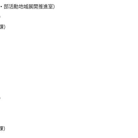
・部活動地域展開推進室
）
）
課
）
）
課
）