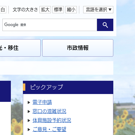
白
文字の大きさ
拡大
標準
縮小
言語を選択
光・移住
市政情報
ピックアップ
電子申請
窓口の
混雑状況
体育施設
予約状況
ご意見・ご要望