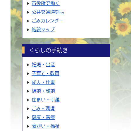
市役所で働く
公共交通時刻表
ごみカレンダー
施設マップ
くらしの手続き
妊娠・出産
子育て・教育
成人・仕事
結婚・離婚
住まい・引越
ごみ・環境
健康・医療
障がい・福祉