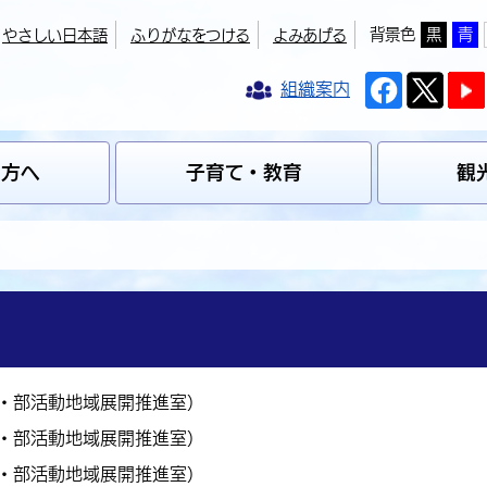
背景色
黒
青
やさしい日本語
ふりがなをつける
よみあげる
組織案内
の方へ
子育て・教育
観
・部活動地域展開推進室
）
・部活動地域展開推進室
）
・部活動地域展開推進室
）