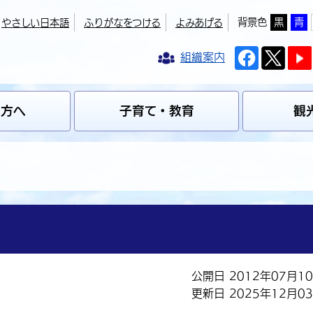
背景色
黒
青
やさしい日本語
ふりがなをつける
よみあげる
組織案内
の方へ
子育て・教育
観
公開日 2012年07月1
更新日 2025年12月0