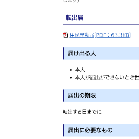
します）
転出届
住民異動届[PDF：63.3KB]
届け出る人
本人
本人が届出ができないとき
届出の期限
転出する日までに
届出に必要なもの