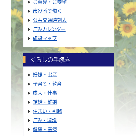
ご意見・ご要望
市役所で働く
公共交通時刻表
ごみカレンダー
施設マップ
くらしの手続き
妊娠・出産
子育て・教育
成人・仕事
結婚・離婚
住まい・引越
ごみ・環境
健康・医療