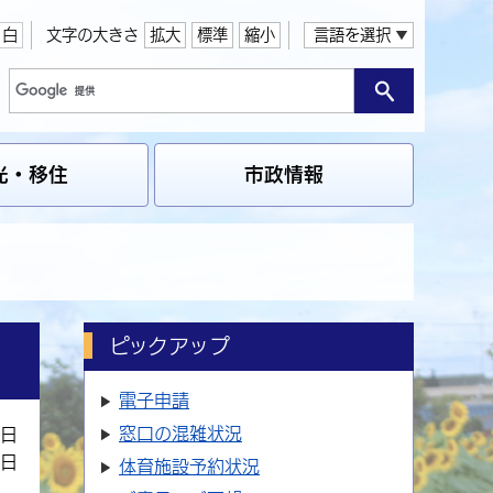
白
文字の大きさ
拡大
標準
縮小
言語を選択
光・移住
市政情報
ピックアップ
電子申請
窓口の
混雑状況
0日
3日
体育施設
予約状況