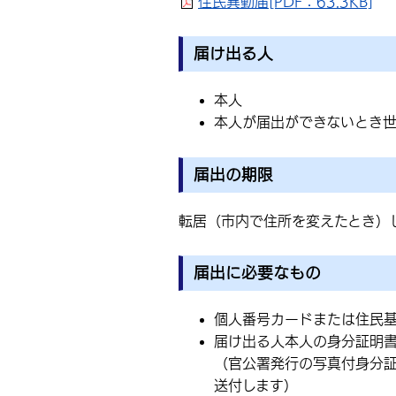
住民異動届[PDF：63.3KB]
届け出る人
本人
本人が届出ができないとき
届出の期限
転居（市内で住所を変えたとき）
届出に必要なもの
個人番号カードまたは住民
届け出る人本人の身分証明
（官公署発行の写真付身分
送付します）