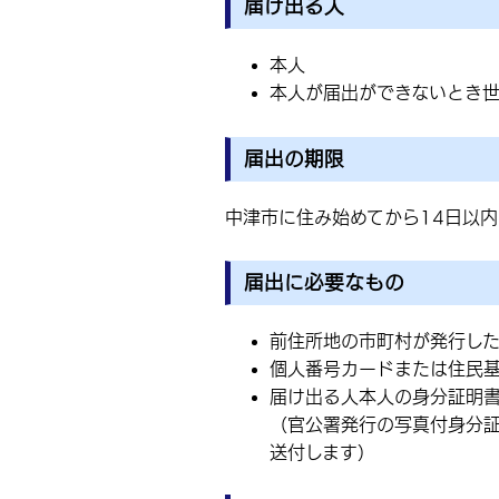
届け出る人
本人
本人が届出ができないとき
届出の期限
中津市に住み始めてから14日以内
届出に必要なもの
前住所地の市町村が発行し
個人番号カードまたは住民
届け出る人本人の身分証明
（官公署発行の写真付身分
送付します）