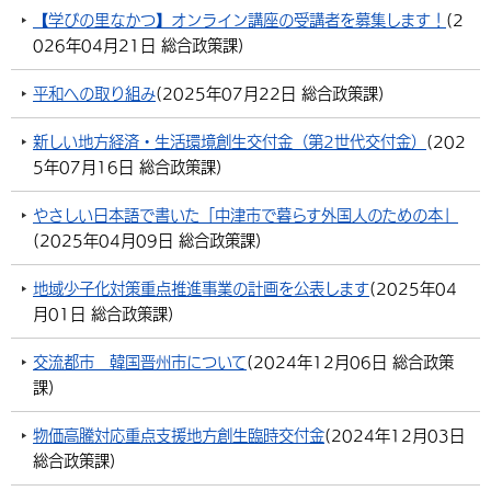
【学びの里なかつ】オンライン講座の受講者を募集します！
(
2
環境・衛生
生涯学習・スポーツ・人権
都市整備
手当・助成
健康・医療
観光なび
スポットを探す
市政情報
中国語（繁体字）
韓国語（한국어）
026年04月21日
総合政策課
)
選挙
外国人の方向け情報
相談・支援・情報
計画・施策
遊ぶ・体験する
グルメ・食べる
中津市について
市役所の紹介
平和への取り組み
(
2025年07月22日
総合政策課
)
組織案内
買う・おみやげ
四季のイベント・祭り
地方創生・地域活性化
広報・広聴
新しい地方経済・生活環境創生交付金（第2世代交付金）
(
202
5年07月16日
総合政策課
)
移住・定住
行政・計画
やさしい日本語で書いた「中津市で暮らす外国人のための本」
(
2025年04月09日
総合政策課
)
地域少子化対策重点推進事業の計画を公表します
(
2025年04
月01日
総合政策課
)
交流都市 韓国晋州市について
(
2024年12月06日
総合政策
課
)
物価高騰対応重点支援地方創生臨時交付金
(
2024年12月03日
総合政策課
)