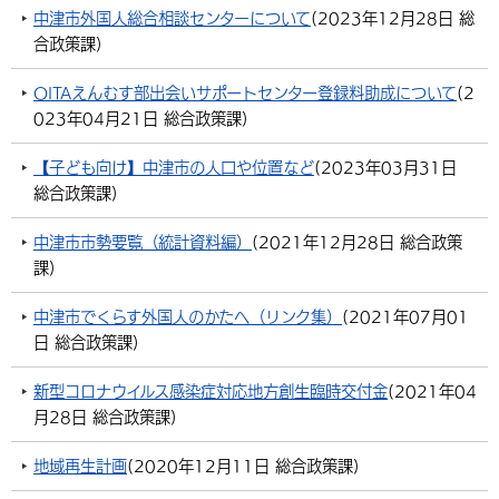
中津市外国人総合相談センターについて
(
2023年12月28日
総
合政策課
)
OITAえんむす部出会いサポートセンター登録料助成について
(
2
023年04月21日
総合政策課
)
【子ども向け】中津市の人口や位置など
(
2023年03月31日
総合政策課
)
中津市市勢要覧（統計資料編）
(
2021年12月28日
総合政策
課
)
中津市でくらす外国人のかたへ（リンク集）
(
2021年07月01
日
総合政策課
)
新型コロナウイルス感染症対応地方創生臨時交付金
(
2021年04
月28日
総合政策課
)
地域再生計画
(
2020年12月11日
総合政策課
)