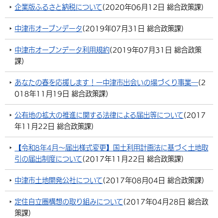
企業版ふるさと納税について
(
2020年06月12日
総合政策課
)
中津市オープンデータ
(
2019年07月31日
総合政策課
)
中津市オープンデータ利用規約
(
2019年07月31日
総合政策
課
)
あなたの春を応援します！ー中津市出会いの場づくり事業―
(
2
018年11月19日
総合政策課
)
公有地の拡大の推進に関する法律による届出等について
(
2017
年11月22日
総合政策課
)
【令和8年4月〜届出様式変更】国土利用計画法に基づく土地取
引の届出制度について
(
2017年11月22日
総合政策課
)
中津市土地開発公社について
(
2017年08月04日
総合政策課
)
定住自立圏構想の取り組みについて
(
2017年04月28日
総合政
策課
)