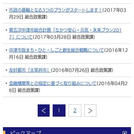
市政の基軸となる3つのプランがスタートします！
(
2017年03
月29日
総合政策課
)
第五次中津市総合計画「なかつ安心・元気・未来プラン201
7」について
(
2017年03月28日
総合政策課
)
中津市版まち・ひと・しごと創生総合戦略について
(
2016年12
月16日
総合政策課
)
友好都市「太宰府市」
(
2016年07月26日
総合政策課
)
金融機関等との協定に基づく取り組みについて
(
2016年04月2
8日
総合政策課
)
1
2
ピックアップ