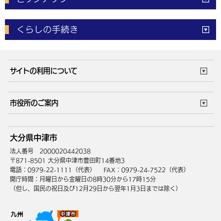
電子申請
窓口の
混雑状況
くらしの手続き
体育施設
予約状況
ご意見・ご要望
妊娠・出産
子育て・教育
市役所で働く
公共交通時刻表
サイトの利用について
成人・仕事
結婚・離婚
ごみカレンダー
施設マップ
住まい・引越
ごみ・環境
このサイトについて
個人情報の取扱い
市役所のご案内
健康・医療
障がい・福祉
ウェブアクセシビリティ
リンク・著作権
庁舎地図
組織案内
サイトマップ
大分県中津市
高齢・介護
死亡・相続
中津市へのアクセス
法人番号 2000020442038
〒871-8501 大分県中津市豊田町14番地3
電話：0979-22-1111（代表）
FAX：0979-24-7522（代表）
開庁時間：月曜日から金曜日の8時30分から17時15分
（但し、国民の祝日及び12月29日から翌年1月3日までは除く）