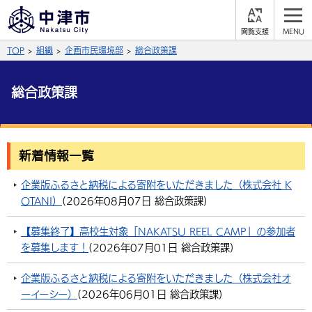
閲
M
覧
E
サイト内検索
文字の大きさ
TOP
組織
企画市民環境部
総合政策課
支
N
援
U
拡大
標準
縮小
総合政策課
背景色
公式SNS
黒
青
白
Facebook
X (Twitter)
YouTube
新着情報一覧
やさしい日本語
総合メニュー
企業版ふるさと納税による寄附をいただきました（株式会社 K
OTANI）
(
2026年08月07日
総合政策課
)
ふりがなをつける
くらしの情報
【募集終了】高校生対象「NAKATSU REEL CAMP」の参加者
届出・登録・証明
保険・年金
事業者の方へ
を募集します！
(
2026年07月01日
よみあげる
総合政策課
)
福祉・介護
健康・予防
入札・契約
産業・雇用
子育て・教育
企業版ふるさと納税による寄附をいただきました（株式会社オ
言語を選択
ーイーシー）
(
2026年06月01日
総合政策課
)
税金
住宅・インフラ
農林水産業
税金
施設情報
子どもを預ける
観光・移住
英語（English）
中国語（簡体字）