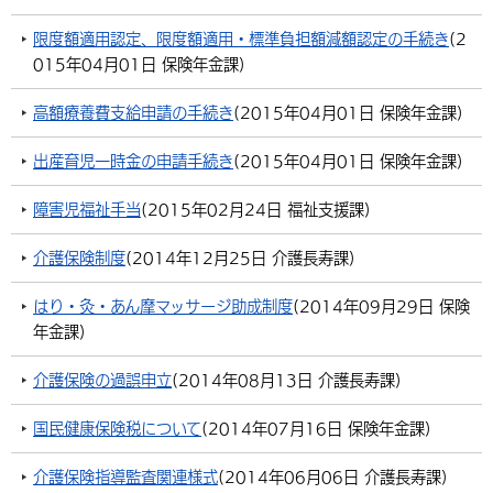
限度額適用認定、限度額適用・標準負担額減額認定の手続き
(
2
015年04月01日
保険年金課
)
高額療養費支給申請の手続き
(
2015年04月01日
保険年金課
)
出産育児一時金の申請手続き
(
2015年04月01日
保険年金課
)
障害児福祉手当
(
2015年02月24日
福祉支援課
)
介護保険制度
(
2014年12月25日
介護長寿課
)
はり・灸・あん摩マッサージ助成制度
(
2014年09月29日
保険
年金課
)
介護保険の過誤申立
(
2014年08月13日
介護長寿課
)
国民健康保険税について
(
2014年07月16日
保険年金課
)
介護保険指導監査関連様式
(
2014年06月06日
介護長寿課
)