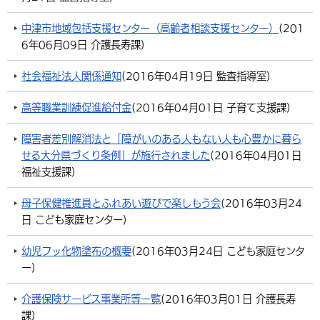
環境・衛生
生涯学習・スポーツ・人権
都市整備
手当・助成
健康・医療
観光なび
スポットを探す
市政情報
中国語（繁体字）
韓国語（한국어）
中津市地域包括支援センター（高齢者相談支援センター）
(
201
6年06月09日
介護長寿課
)
選挙
外国人の方向け情報
相談・支援・情報
計画・施策
遊ぶ・体験する
グルメ・食べる
中津市について
市役所の紹介
組織案内
社会福祉法人関係通知
(
2016年04月19日
監査指導室
)
買う・おみやげ
四季のイベント・祭り
地方創生・地域活性化
広報・広聴
高等職業訓練促進給付金
(
2016年04月01日
子育て支援課
)
移住・定住
行政・計画
障害者差別解消法と「障がいのある人もない人も心豊かに暮ら
せる大分県づくり条例」が施行されました
(
2016年04月01日
福祉支援課
)
母子保健推進員とふれあい遊びで楽しもう会
(
2016年03月24
日
こども家庭センター
)
幼児フッ化物塗布の概要
(
2016年03月24日
こども家庭センタ
ー
)
介護保険サービス事業所等一覧
(
2016年03月01日
介護長寿
課
)