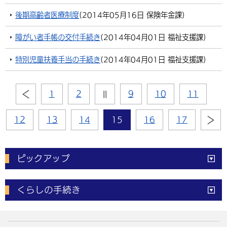
後期高齢者医療制度
(
2014年05月16日
保険年金課
)
障がい者手帳の交付手続き
(
2014年04月01日
福祉支援課
)
特別児童扶養手当の手続き
(
2014年04月01日
福祉支援課
)
1
2
||
9
10
11
12
13
14
15
16
17
ピックアップ
電子申請
窓口の
混雑状況
くらしの手続き
体育施設
予約状況
ご意見・ご要望
妊娠・出産
子育て・教育
市役所で働く
公共交通時刻表