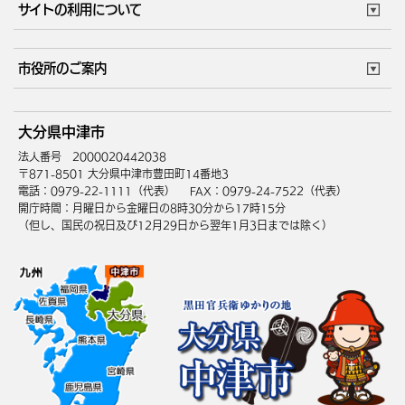
サイトの利用について
成人・仕事
結婚・離婚
ごみカレンダー
施設マップ
住まい・引越
ごみ・環境
このサイトについて
個人情報の取扱い
市役所のご案内
健康・医療
障がい・福祉
ウェブアクセシビリティ
リンク・著作権
庁舎地図
組織案内
サイトマップ
大分県中津市
高齢・介護
死亡・相続
中津市へのアクセス
法人番号 2000020442038
〒871-8501 大分県中津市豊田町14番地3
電話：0979-22-1111（代表）
FAX：0979-24-7522（代表）
開庁時間：月曜日から金曜日の8時30分から17時15分
（但し、国民の祝日及び12月29日から翌年1月3日までは除く）