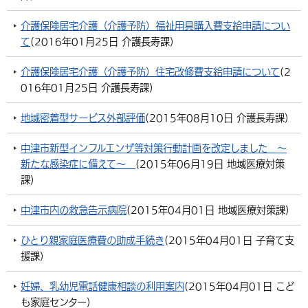
介護保険居宅介護（介護予防）福祉用具購入費支給申請につい
て
(
2016年01月25日
介護長寿課
)
介護保険居宅介護（介護予防）住宅改修費支給申請について
(
2
016年01月25日
介護長寿課
)
地域密着型サービス外部評価
(
2015年08月10日
介護長寿課
)
中津市新型インフルエンザ等対策行動計画を改定しました 〜
新たな感染症に備えて〜
(
2015年06月19日
地域医療対策
課
)
中津市内の救急告示病院
(
2015年04月01日
地域医療対策課
)
ひとり親家庭医療費の助成手続き
(
2015年04月01日
子育て支
援課
)
妊婦、乳幼児電話健康相談の利用案内
(
2015年04月01日
こど
も家庭センター
)