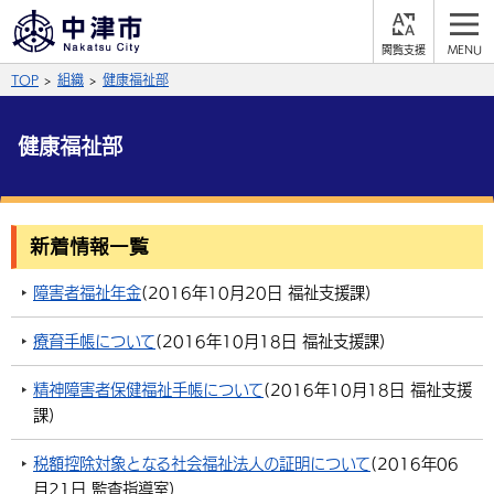
閲
M
覧
E
サイト内検索
文字の大きさ
TOP
組織
健康福祉部
支
N
援
U
拡大
標準
縮小
健康福祉部
背景色
公式SNS
黒
青
白
Facebook
X (Twitter)
YouTube
新着情報一覧
やさしい日本語
総合メニュー
障害者福祉年金
(
2016年10月20日
福祉支援課
)
ふりがなをつける
くらしの情報
療育手帳について
(
2016年10月18日
福祉支援課
)
届出・登録・証明
保険・年金
事業者の方へ
精神障害者保健福祉手帳について
(
2016年10月18日
福祉支援
よみあげる
課
)
福祉・介護
健康・予防
入札・契約
産業・雇用
子育て・教育
言語を選択
税額控除対象となる社会福祉法人の証明について
(
2016年06
税金
住宅・インフラ
農林水産業
税金
施設情報
子どもを預ける
観光・移住
英語（English）
中国語（簡体字）
月21日
監査指導室
)