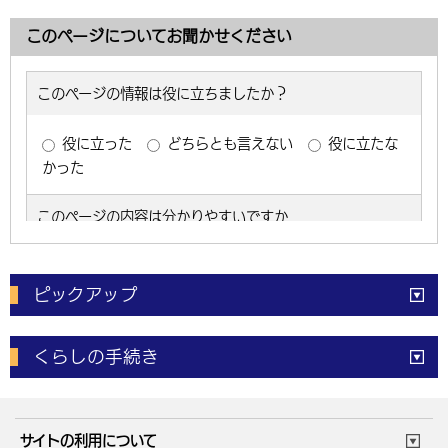
このページについてお聞かせください
ピックアップ
電子申請
窓口の
混雑状況
くらしの手続き
体育施設
予約状況
ご意見・ご要望
妊娠・出産
子育て・教育
市役所で働く
公共交通時刻表
サイトの利用について
成人・仕事
結婚・離婚