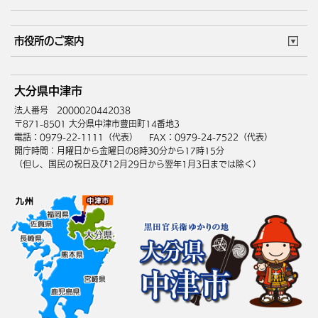
ごみカレンダー
施設マップ
住まい・引越
ごみ・環境
このサイトについて
個人情報の取扱い
市役所のご案内
健康・医療
障がい・福祉
ウェブアクセシビリティ
リンク・著作権
庁舎地図
組織案内
サイトマップ
大分県中津市
高齢・介護
死亡・相続
中津市へのアクセス
法人番号 2000020442038
〒871-8501 大分県中津市豊田町14番地3
電話：0979-22-1111（代表）
FAX：0979-24-7522（代表）
開庁時間：月曜日から金曜日の8時30分から17時15分
（但し、国民の祝日及び12月29日から翌年1月3日までは除く）