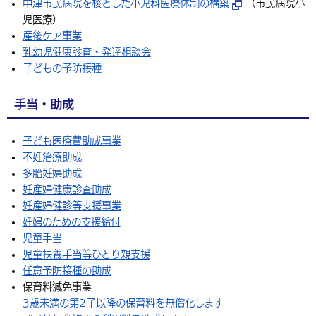
中津市民病院を核とした小児科医療体制の構築
（市民病院小
環境・衛生
生涯学習・スポーツ・人権
都市整備
手当・助成
健康・医療
児医療）
観光なび
スポットを探す
市政情報
中国語（繁体字）
韓国語（한국어）
産後ケア事業
選挙
外国人の方向け情報
相談・支援・情報
計画・施策
遊ぶ・体験する
グルメ・食べる
中津市について
市役所の紹介
乳幼児健康診査・発達相談会
組織案内
子どもの予防接種
買う・おみやげ
四季のイベント・祭り
地方創生・地域活性化
広報・広聴
手当・助成
移住・定住
行政・計画
子ども医療費助成事業
不妊治療助成
多胎妊婦助成
妊産婦健康診査助成
妊産婦健診等支援事業
妊婦のための支援給付
児童手当
児童扶養手当等ひとり親支援
任意予防接種の助成
保育料減免事業
3歳未満の第2子以降の保育料を無償化します