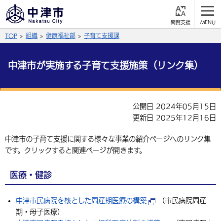
閲
M
覧
E
サイト内検索
文字の大きさ
TOP
組織
健康福祉部
子育て支援課
支
N
援
U
拡大
標準
縮小
中津市が実施する子育て支援施策（リンク集）
背景色
公式SNS
黒
青
白
Facebook
X (Twitter)
YouTube
公開日 2024年05月15日
更新日 2025年12月16日
やさしい日本語
総合メニュー
中津市の子育て支援に関する様々な事業の紹介ページへのリンク集
ふりがなをつける
くらしの情報
です。クリックすると関連ページが開きます。
届出・登録・証明
保険・年金
事業者の方へ
医療・健診
よみあげる
福祉・介護
健康・予防
入札・契約
産業・雇用
子育て・教育
言語を選択
中津市民病院を核とした周産期医療の構築
（市民病院周産
税金
住宅・インフラ
期・母子医療）
農林水産業
税金
施設情報
子どもを預ける
観光・移住
英語（English）
中国語（簡体字）