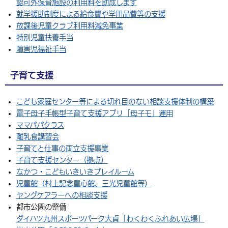
認可外保育施設の利用料を助成します
就学援助制度による給食費や学用品費等の支援
放課後児童クラブ利用料減免事業
特別児童扶養手当
障害児福祉手当
子育て支援
こども家庭センター等による切れ目のない相談支援体制の構築
電子母子手帳型子育て支援アプリ「母子モ」運用
ママパパクラス
離乳食講習会
子育てと仕事の両立支援事業
子育て支援センター（拠点）
なかつ・こどもいきいきプレイルーム
児童館（村上記念童心館、三光児童館等）
ヤングケアラーへの相談支援
都市公園の整備
ダイハツ九州スポーツパーク大貞「わくわくふれあい広場」