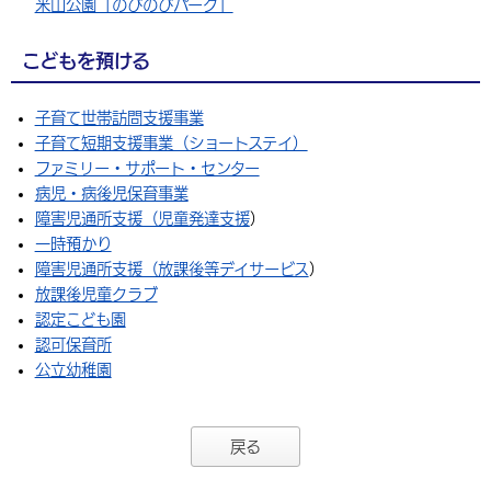
米山公園「のびのびパーク」
こどもを預ける
子育て世帯訪問支援事業
子育て短期支援事業（ショートステイ）
ファミリー・サポート・センター
病児・病後児保育事業
障害児通所支援（児童発達支援
）
一時預かり
障害児通所支援（放課後等デイサービス
）
放課後児童クラブ
認定こども園
認可保育所
公立幼稚園
戻る