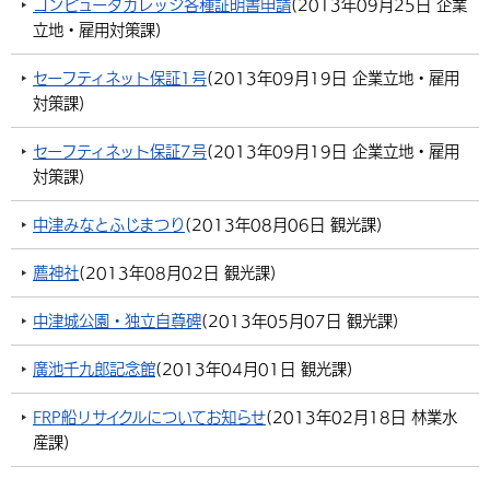
コンピュータカレッジ各種証明書申請
(
2013年09月25日
企業
立地・雇用対策課
)
セーフティネット保証1号
(
2013年09月19日
企業立地・雇用
対策課
)
セーフティネット保証7号
(
2013年09月19日
企業立地・雇用
対策課
)
中津みなとふじまつり
(
2013年08月06日
観光課
)
薦神社
(
2013年08月02日
観光課
)
中津城公園・独立自尊碑
(
2013年05月07日
観光課
)
廣池千九郎記念館
(
2013年04月01日
観光課
)
FRP船リサイクルについてお知らせ
(
2013年02月18日
林業水
産課
)