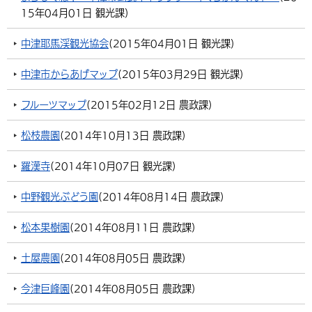
15年04月01日
観光課
)
環境・衛生
生涯学習・スポーツ・人権
都市整備
手当・助成
健康・医療
観光なび
スポットを探す
市政情報
中国語（繁体字）
韓国語（한국어）
中津耶馬渓観光協会
(
2015年04月01日
観光課
)
選挙
外国人の方向け情報
相談・支援・情報
計画・施策
遊ぶ・体験する
グルメ・食べる
中津市について
市役所の紹介
組織案内
中津市からあげマップ
(
2015年03月29日
観光課
)
買う・おみやげ
四季のイベント・祭り
地方創生・地域活性化
広報・広聴
フルーツマップ
(
2015年02月12日
農政課
)
移住・定住
行政・計画
松枝農園
(
2014年10月13日
農政課
)
羅漢寺
(
2014年10月07日
観光課
)
中野観光ぶどう園
(
2014年08月14日
農政課
)
松本果樹園
(
2014年08月11日
農政課
)
土屋農園
(
2014年08月05日
農政課
)
今津巨峰園
(
2014年08月05日
農政課
)