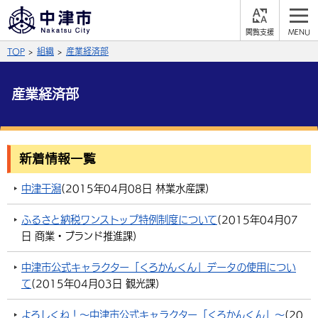
閲
M
覧
E
サイト内検索
文字の大きさ
TOP
組織
産業経済部
支
N
援
U
拡大
標準
縮小
産業経済部
背景色
公式SNS
黒
青
白
Facebook
X (Twitter)
YouTube
新着情報一覧
やさしい日本語
総合メニュー
中津干潟
(
2015年04月08日
林業水産課
)
ふりがなをつける
くらしの情報
ふるさと納税ワンストップ特例制度について
(
2015年04月07
日
商業・ブランド推進課
)
届出・登録・証明
保険・年金
事業者の方へ
よみあげる
中津市公式キャラクター「くろかんくん」データの使用につい
福祉・介護
健康・予防
入札・契約
産業・雇用
子育て・教育
て
(
2015年04月03日
観光課
)
言語を選択
税金
住宅・インフラ
農林水産業
税金
施設情報
子どもを預ける
観光・移住
英語（English）
中国語（簡体字）
よろしくね！～中津市公式キャラクター「くろかんくん」～
(
20