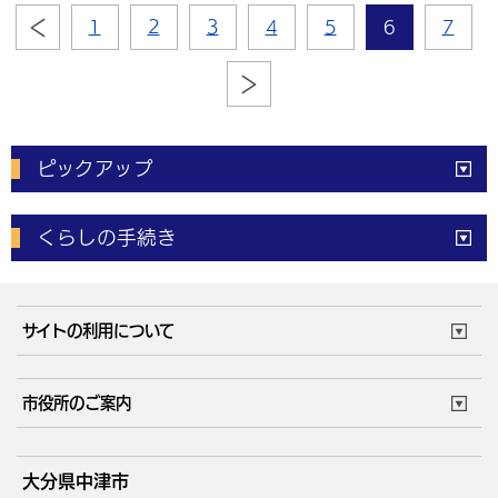
1
2
3
4
5
6
7
ピックアップ
電子申請
窓口の
混雑状況
くらしの手続き
体育施設
予約状況
ご意見・ご要望
妊娠・出産
子育て・教育
市役所で働く
公共交通時刻表
サイトの利用について
成人・仕事
結婚・離婚
ごみカレンダー
施設マップ
住まい・引越
ごみ・環境
このサイトについて
個人情報の取扱い
市役所のご案内
健康・医療
障がい・福祉
ウェブアクセシビリティ
リンク・著作権
庁舎地図
組織案内
サイトマップ
大分県中津市
高齢・介護
死亡・相続