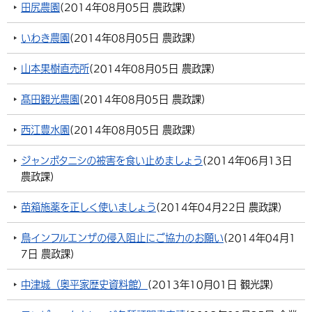
田尻農園
(
2014年08月05日
農政課
)
いわき農園
(
2014年08月05日
農政課
)
山本果樹直売所
(
2014年08月05日
農政課
)
髙田観光農園
(
2014年08月05日
農政課
)
西江豊水園
(
2014年08月05日
農政課
)
ジャンボタニシの被害を食い止めましょう
(
2014年06月13日
農政課
)
苗箱施薬を正しく使いましょう
(
2014年04月22日
農政課
)
鳥インフルエンザの侵入阻止にご協力のお願い
(
2014年04月1
7日
農政課
)
中津城（奥平家歴史資料館）
(
2013年10月01日
観光課
)