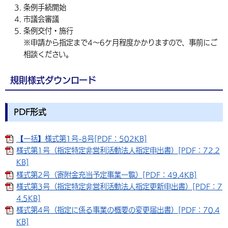
条例手続開始
市議会審議
条例交付・施行
※申請から指定まで4～6ケ月程度かかりますので、事前にご
相談ください。
規則様式ダウンロード
PDF形式
【一括】様式第1号~8号[PDF：502KB]
様式第1号（指定特定非営利活動法人指定申出書）[PDF：72.2
KB]
様式第2号（寄附金充当予定事業一覧）[PDF：49.4KB]
様式第3号（指定特定非営利活動法人指定更新申出書）[PDF：7
4.5KB]
様式第4号（指定に係る事業の概要の変更届出書）[PDF：70.4
KB]