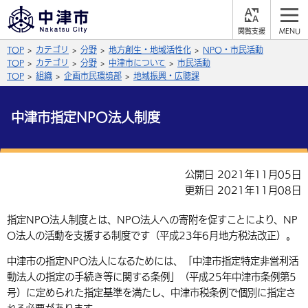
閲
M
覧
E
サイト内検索
文字の大きさ
TOP
カテゴリ
分野
地方創生・地域活性化
NPO・市民活動
支
N
援
U
TOP
カテゴリ
分野
中津市について
市民活動
拡大
標準
縮小
TOP
組織
企画市民環境部
地域振興・広聴課
背景色
公式SNS
中津市指定NPO法人制度
黒
青
白
Facebook
X (Twitter)
YouTube
やさしい日本語
公開日 2021年11月05日
総合メニュー
更新日 2021年11月08日
ふりがなをつける
くらしの情報
指定NPO法人制度とは、NPO法人への寄附を促すことにより、NP
O法人の活動を支援する制度です（平成23年6月地方税法改正）。
届出・登録・証明
保険・年金
事業者の方へ
よみあげる
中津市の指定NPO法人になるためには、「中津市指定特定非営利活
福祉・介護
健康・予防
入札・契約
産業・雇用
子育て・教育
動法人の指定の手続き等に関する条例」（平成25年中津市条例第5
言語を選択
号）に定められた指定基準を満たし、中津市税条例で個別に指定さ
税金
住宅・インフラ
農林水産業
税金
施設情報
子どもを預ける
観光・移住
英語（English）
中国語（簡体字）