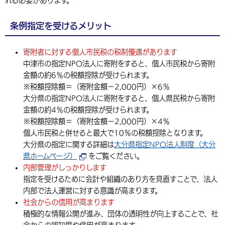
れる必要があります。
環境・衛生
生涯学習・スポーツ・人権
都市整備
手当・助成
健康・医療
観光なび
スポットを探す
市政情報
中国語（繁体字）
韓国語（한국어）
条例指定を受けるメリット
選挙
外国人の方向け情報
相談・支援・情報
計画・施策
遊ぶ・体験する
グルメ・食べる
中津市について
市役所の紹介
組織案内
寄附者に対する個人市民税の税制優遇があります
買う・おみやげ
四季のイベント・祭り
地方創生・地域活性化
広報・広聴
中津市の指定NPO法人に寄附をすると、個人市民税から寄附
金額の約6％の税額控除が受けられます。
移住・定住
行政・計画
※税額控除額＝（寄附金額－2,000円）×6％
大分県の指定NPO法人に寄附をすると、個人県民税から寄附
金額の約4％の税額控除が受けられます。
※税額控除額＝（寄附金額－2,000円）×4％
個人市民税と併せると最大で10％の税額控除となります。
大分県の指定に関する詳細は
大分県指定NPO法人制度（大分
県ホームページ）
をご覧ください。
内部管理がしっかりします
指定を受けるために会計や組織のあり方を見直すことで、法人
内部で法人運営に対する意識が高まります。
社会からの信用が高まります
積極的な情報公開が進み、団体の透明性が向上することで、社