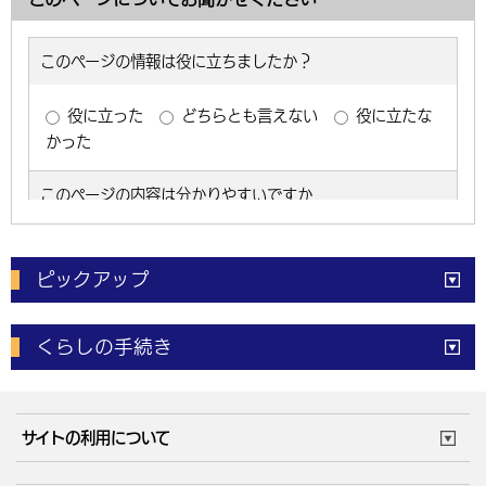
ピックアップ
電子申請
窓口の
混雑状況
くらしの手続き
体育施設
予約状況
ご意見・ご要望
妊娠・出産
子育て・教育
市役所で働く
公共交通時刻表
サイトの利用について
成人・仕事
結婚・離婚
ごみカレンダー
施設マップ