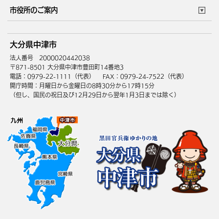
住まい・引越
ごみ・環境
このサイトについて
個人情報の取扱い
市役所のご案内
健康・医療
障がい・福祉
ウェブアクセシビリティ
リンク・著作権
庁舎地図
組織案内
サイトマップ
大分県中津市
高齢・介護
死亡・相続
中津市へのアクセス
法人番号 2000020442038
〒871-8501 大分県中津市豊田町14番地3
電話：0979-22-1111（代表）
FAX：0979-24-7522（代表）
開庁時間：月曜日から金曜日の8時30分から17時15分
（但し、国民の祝日及び12月29日から翌年1月3日までは除く）