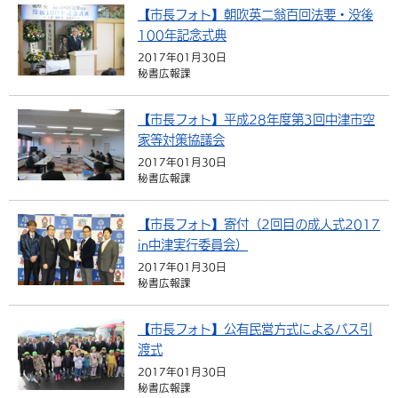
【市長フォト】朝吹英二翁百回法要・没後
環境・衛生
生涯学習・スポーツ・人権
都市整備
手当・助成
健康・医療
観光なび
スポットを探す
市政情報
中国語（繁体字）
韓国語（한국어）
100年記念式典
選挙
外国人の方向け情報
2017年01月30日
相談・支援・情報
計画・施策
遊ぶ・体験する
グルメ・食べる
中津市について
市役所の紹介
秘書広報課
組織案内
買う・おみやげ
四季のイベント・祭り
地方創生・地域活性化
広報・広聴
【市長フォト】平成28年度第3回中津市空
移住・定住
行政・計画
家等対策協議会
2017年01月30日
秘書広報課
【市長フォト】寄付（2回目の成人式2017
in中津実行委員会）
2017年01月30日
秘書広報課
【市長フォト】公有民営方式によるバス引
渡式
2017年01月30日
秘書広報課