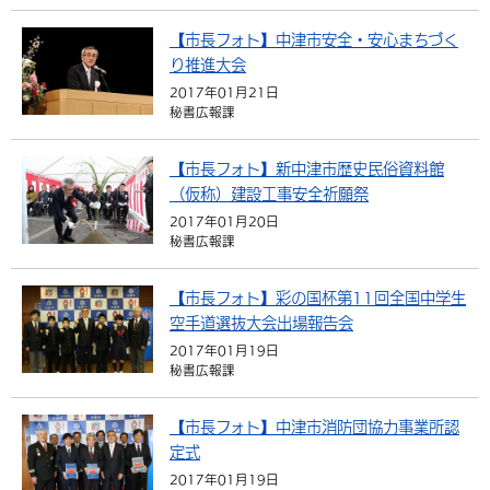
【市長フォト】中津市安全・安心まちづく
り推進大会
2017年01月21日
秘書広報課
【市長フォト】新中津市歴史民俗資料館
（仮称）建設工事安全祈願祭
2017年01月20日
秘書広報課
【市長フォト】彩の国杯第11回全国中学生
空手道選抜大会出場報告会
2017年01月19日
秘書広報課
【市長フォト】中津市消防団協力事業所認
定式
2017年01月19日