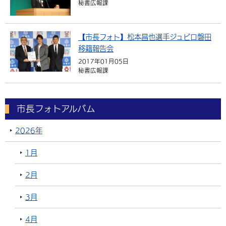
秘書広報課
【市長フォト】松本昌也選手ジュビロ磐田
移籍報告会
2017年01月05日
秘書広報課
市長フォトアルバム
2026年
1月
2月
3月
4月