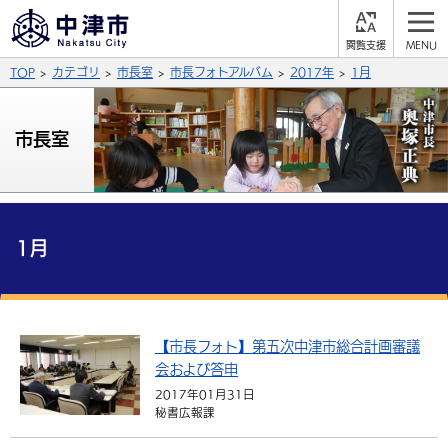
閲
M
覧
E
サイト内検索
文字の大きさ
TOP
カテゴリ
市長室
市長フォトアルバム
2017年
1月
支
N
援
U
拡大
標準
縮小
市長室
背景色
公式SNS
黒
青
白
Facebook
X (Twitter)
YouTube
やさしい日本語
1月
総合メニュー
ふりがなをつける
くらしの情報
届出・登録・証明
保険・年金
【市長フォト】第五次中津市総合計画審議
事業者の方へ
よみあげる
会および答申
福祉・介護
健康・予防
入札・契約
産業・雇用
子育て・教育
2017年01月31日
言語を選択
秘書広報課
税金
住宅・インフラ
農林水産業
税金
施設情報
子どもを預ける
観光・移住
英語（English）
中国語（簡体字）