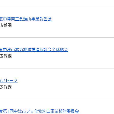
年度中津商工会議所事業報告会
広報課
年度中津市暴力絶滅推進協議会全体総会
広報課
あいトーク
広報課
度第1回中津市フッ化物洗口事業検討委員会