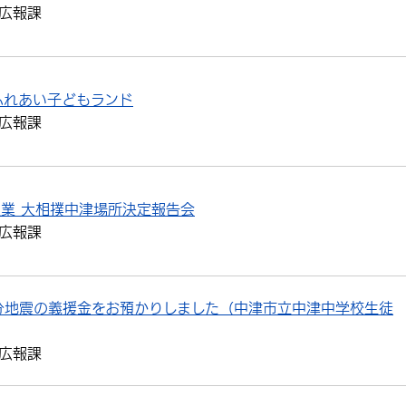
広報課
ふれあい子どもランド
広報課
巡業 大相撲中津場所決定報告会
広報課
分地震の義援金をお預かりしました（中津市立中津中学校生徒
広報課