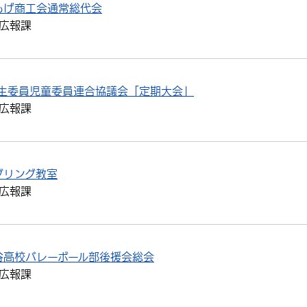
もげ商工会通常総代会
広報課
民生委員児童委員連合協議会「定期大会」
広報課
ダリング教室
広報課
谷高校バレーボール部後援会総会
広報課