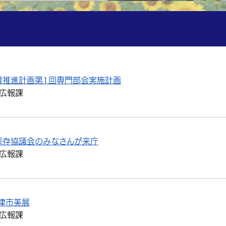
育推進計画第1回専門部会実施計画
広報課
保存協議会のみなさんが来庁
広報課
津市美展
広報課