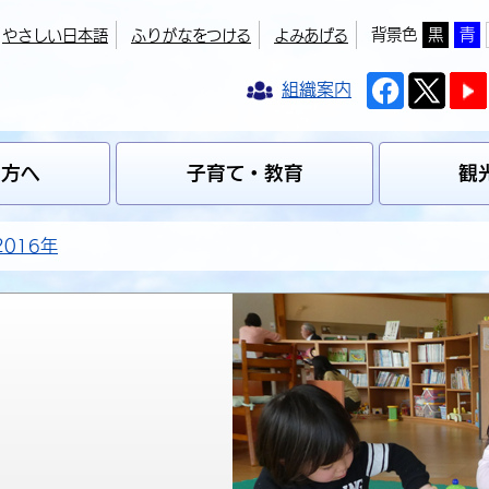
背景色
黒
青
やさしい日本語
ふりがなをつける
よみあげる
組織案内
の方へ
子育て・教育
観
2016年