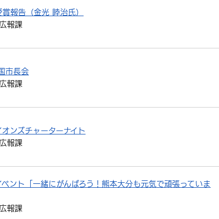
受賞報告（金光 睦治氏）
広報課
国市長会
広報課
イオンズチャーターナイト
広報課
イベント「一緒にがんばろう！熊本大分も元気で頑張っていま
広報課