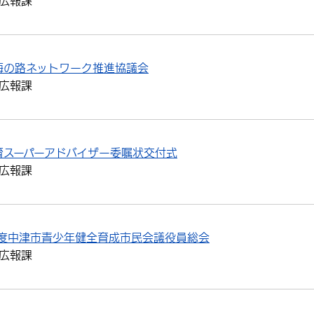
広報課
海の路ネットワーク推進協議会
広報課
育スーパーアドバイザー委嘱状交付式
広報課
年度中津市青少年健全育成市民会議役員総会
広報課