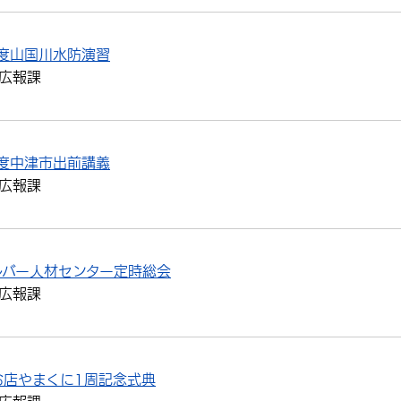
度山国川水防演習
広報課
度中津市出前講義
広報課
ルバー人材センター定時総会
広報課
お店やまくに1周記念式典