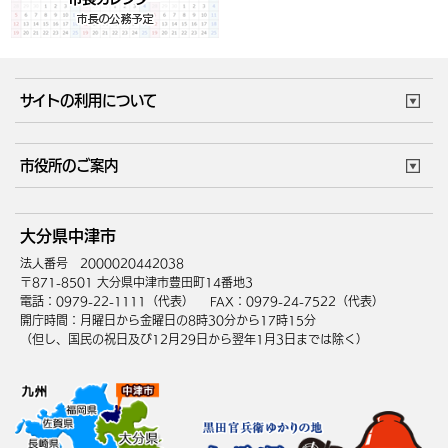
サイトの利用について
このサイトについて
個人情報の取扱い
市役所のご案内
ウェブアクセシビリティ
リンク・著作権
庁舎地図
組織案内
サイトマップ
大分県中津市
中津市へのアクセス
法人番号 2000020442038
〒871-8501 大分県中津市豊田町14番地3
電話：0979-22-1111（代表）
FAX：0979-24-7522（代表）
開庁時間：月曜日から金曜日の8時30分から17時15分
（但し、国民の祝日及び12月29日から翌年1月3日までは除く）