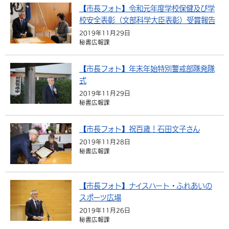
【市長フォト】令和元年度学校保健及び学
環境・衛生
生涯学習・スポーツ・人権
都市整備
手当・助成
健康・医療
観光なび
スポットを探す
市政情報
中国語（繁体字）
韓国語（한국어）
校安全表彰（文部科学大臣表彰）受賞報告
選挙
外国人の方向け情報
2019年11月29日
相談・支援・情報
計画・施策
遊ぶ・体験する
グルメ・食べる
中津市について
市役所の紹介
秘書広報課
組織案内
買う・おみやげ
四季のイベント・祭り
地方創生・地域活性化
広報・広聴
【市長フォト】年末年始特別警戒部隊発隊
移住・定住
行政・計画
式
2019年11月29日
秘書広報課
【市長フォト】祝百歳！石田文子さん
2019年11月28日
秘書広報課
【市長フォト】ナイスハート・ふれあいの
スポーツ広場
2019年11月26日
秘書広報課