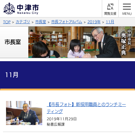
閲
M
覧
E
サイト内検索
文字の大きさ
TOP
カテゴリ
市長室
市長フォトアルバム
2019年
11月
支
N
援
U
拡大
標準
縮小
市長室
背景色
公式SNS
黒
青
白
Facebook
X (Twitter)
YouTube
やさしい日本語
11月
総合メニュー
ふりがなをつける
くらしの情報
届出・登録・証明
保険・年金
【市長フォト】新採用職員とのランチミー
事業者の方へ
よみあげる
ティング
福祉・介護
健康・予防
入札・契約
産業・雇用
子育て・教育
2019年11月29日
言語を選択
秘書広報課
税金
住宅・インフラ
農林水産業
税金
施設情報
子どもを預ける
観光・移住
英語（English）
中国語（簡体字）