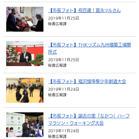
【市長フォト】祝百歳！冨永ツルさん
2019年11月25日
秘書広報課
【市長フォト】THKリズム九州増築工場開
所式
2019年11月25日
秘書広報課
【市長フォト】福沢旗争奪少年剣道大会
2019年11月24日
秘書広報課
【市長フォト】諭吉の里「なかつ」ハーフ
マラソン・ウォーキング大会
2019年11月24日
秘書広報課