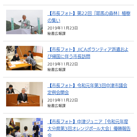
【市長フォト】第22回「耶馬の森林」植樹
の集い
2019年11月23日
秘書広報課
【市長フォト】JICAボランティア派遣およ
び帰国に伴う市長訪問
2019年11月22日
秘書広報課
【市長フォト】令和元年第3回中津市議会
定例会開会
2019年11月22日
秘書広報課
【市長フォト】中津ジュニア「令和元年度
大分県第3回オレンジボール大会」優勝報告
会