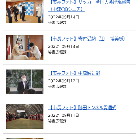
【市長フォト】サッカー全国大会出場報告
（中津OBシニア）
2022年09月14日
秘書広報課
【市長フォト】寄付受納（江口 博美様）
2022年09月14日
秘書広報課
【市長フォト】中津城薪能
2022年09月12日
秘書広報課
【市長フォト】跡田トンネル貫通式
2022年09月11日
秘書広報課