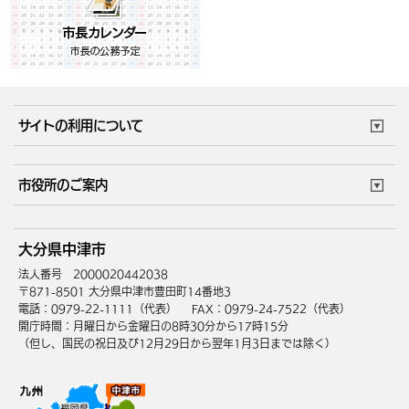
サイトの利用について
このサイトについて
個人情報の取扱い
市役所のご案内
ウェブアクセシビリティ
リンク・著作権
庁舎地図
組織案内
サイトマップ
大分県中津市
中津市へのアクセス
法人番号 2000020442038
〒871-8501 大分県中津市豊田町14番地3
電話：0979-22-1111（代表）
FAX：0979-24-7522（代表）
開庁時間：月曜日から金曜日の8時30分から17時15分
（但し、国民の祝日及び12月29日から翌年1月3日までは除く）