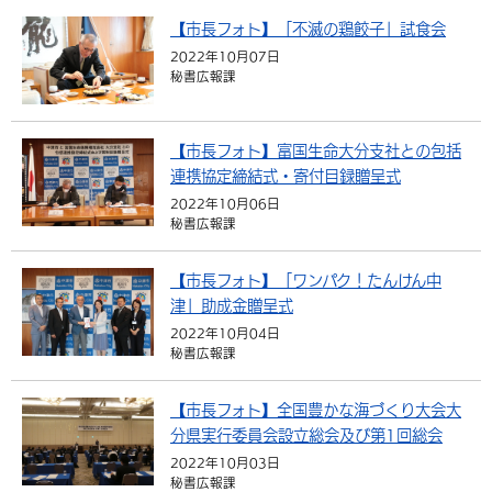
【市長フォト】「不滅の鶏餃子」試食会
2022年10月07日
秘書広報課
【市長フォト】富国生命大分支社との包括
連携協定締結式・寄付目録贈呈式
2022年10月06日
秘書広報課
【市長フォト】「ワンパク！たんけん中
津」助成金贈呈式
2022年10月04日
秘書広報課
【市長フォト】全国豊かな海づくり大会大
分県実行委員会設立総会及び第1回総会
2022年10月03日
秘書広報課