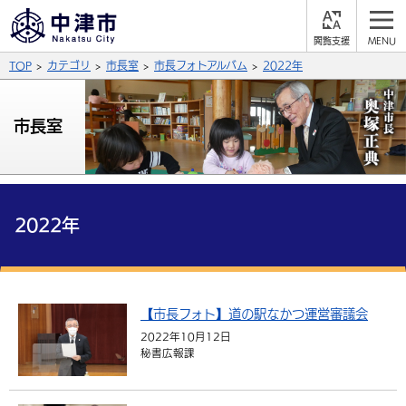
閲
M
覧
E
サイト内検索
文字の大きさ
TOP
カテゴリ
市長室
市長フォトアルバム
2022年
支
N
援
U
拡大
標準
縮小
市長室
背景色
公式SNS
黒
青
白
Facebook
X (Twitter)
YouTube
やさしい日本語
2022年
総合メニュー
ふりがなをつける
くらしの情報
届出・登録・証明
保険・年金
【市長フォト】道の駅なかつ運営審議会
事業者の方へ
よみあげる
2022年10月12日
福祉・介護
健康・予防
入札・契約
産業・雇用
子育て・教育
秘書広報課
言語を選択
税金
住宅・インフラ
農林水産業
税金
施設情報
子どもを預ける
観光・移住
英語（English）
中国語（簡体字）