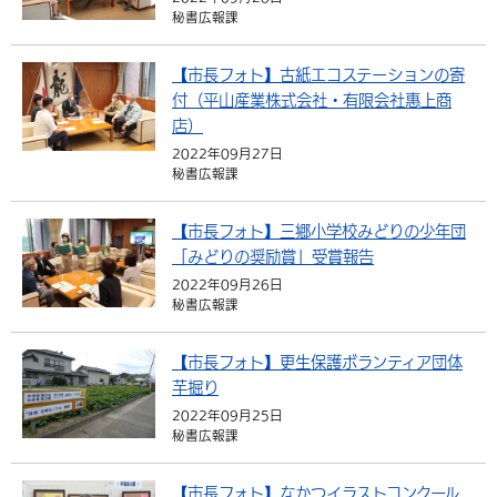
秘書広報課
【市長フォト】古紙エコステーションの寄
付（平山産業株式会社・有限会社惠上商
店）
2022年09月27日
秘書広報課
【市長フォト】三郷小学校みどりの少年団
「みどりの奨励賞」受賞報告
2022年09月26日
秘書広報課
【市長フォト】更生保護ボランティア団体
芋掘り
2022年09月25日
秘書広報課
【市長フォト】なかつイラストコンクール