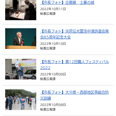
【市長フォト】企画展 土豪の城
環境・衛生
生涯学習・スポーツ・人権
都市整備
手当・助成
健康・医療
観光なび
スポットを探す
市政情報
2022年10月11日
中国語（繁体字）
韓国語（한국어）
秘書広報課
選挙
外国人の方向け情報
相談・支援・情報
計画・施策
遊ぶ・体験する
グルメ・食べる
中津市について
市役所の紹介
組織案内
買う・おみやげ
四季のイベント・祭り
地方創生・地域活性化
広報・広聴
【市長フォト】淡窓伝光霊流中津詩道会発
会85周年記念大会
移住・定住
行政・計画
2022年10月10日
秘書広報課
【市長フォト】第12回職人フェスティバル
2022
2022年10月09日
秘書広報課
【市長フォト】大分県・西部地区等総合防
災訓練
2022年10月08日
秘書広報課