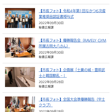
【市長フォト】令和4年第1回なかつ6次産
業推奨品認証書授与式
2022年09月30日
秘書広報課
【市長フォト】優勝報告会（RAVELY GYM
所属古岡大八さん）
2022年09月30日
秘書広報課
【市長フォト】企画展「土豪の城‐豊前武
士と戦国動乱‐」
2022年09月28日
秘書広報課
【市長フォト】全国大会準優勝報告（宇土
クラブ）
2022年09月28日