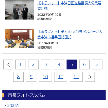
【市長フォト】中津日田道路整備大分県要
望活動
2022年09月02日
秘書広報課
【市長フォト】第75回大分県民スポーツ大
会中津市選手団結団式
2022年09月01日
秘書広報課
1
2
3
4
5
6
7
8
9
10
11
12
市長フォトアルバム
2026年