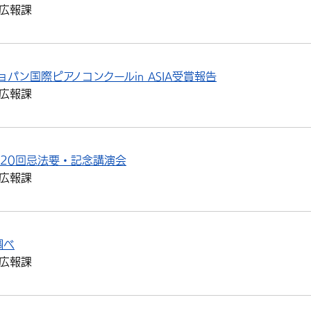
広報課
パン国際ピアノコンクールin ASIA受賞報告
広報課
20回忌法要・記念講演会
広報課
調べ
広報課