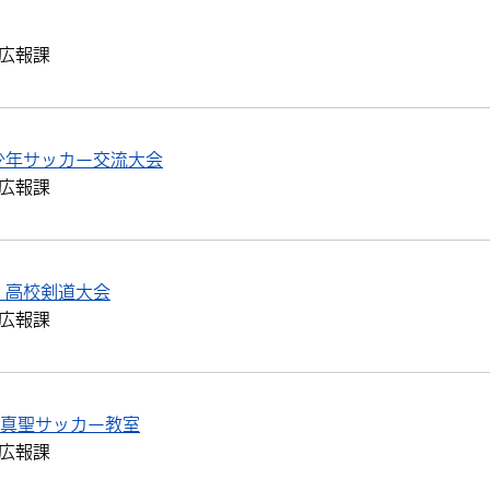
広報課
少年サッカー交流大会
広報課
・高校剣道大会
広報課
園真聖サッカー教室
広報課