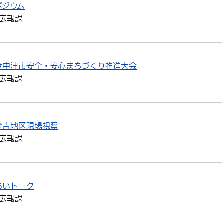
ポジウム
広報課
度中津市安全・安心まちづくり推進大会
広報課
金吉地区現場視察
広報課
あいトーク
広報課