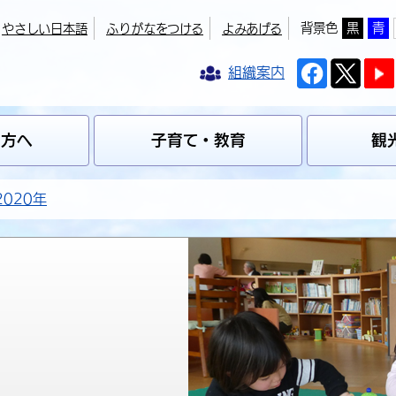
背景色
黒
青
やさしい日本語
ふりがなをつける
よみあげる
組織案内
の方へ
子育て・教育
観
2020年