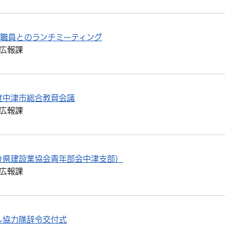
目職員とのランチミーティング
広報課
度中津市総合教育会議
広報課
分県建設業協会青年部会中津支部）
広報課
し協力隊辞令交付式