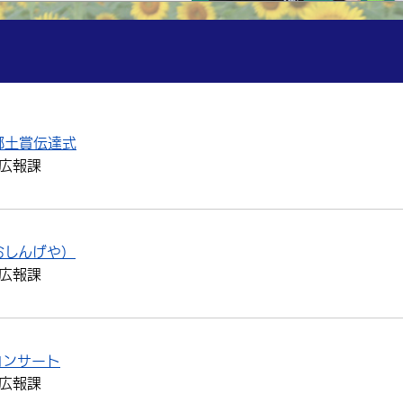
郷土賞伝達式
広報課
おしんげや）
広報課
コンサート
広報課