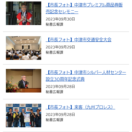
【市長フォト】中津市プレミアム商品券販
環境・衛生
生涯学習・スポーツ・人権
都市整備
手当・助成
健康・医療
観光なび
スポットを探す
市政情報
中国語（繁体字）
韓国語（한국어）
売記念セレモニー
選挙
外国人の方向け情報
2023年09月30日
相談・支援・情報
計画・施策
遊ぶ・体験する
グルメ・食べる
中津市について
市役所の紹介
秘書広報課
組織案内
買う・おみやげ
四季のイベント・祭り
地方創生・地域活性化
広報・広聴
【市長フォト】中津市交通安全大会
移住・定住
行政・計画
2023年09月29日
秘書広報課
【市長フォト】中津市シルバー人材センター
設立30周年記念式典
2023年09月28日
秘書広報課
【市長フォト】来客（九州プロレス）
2023年09月28日
秘書広報課