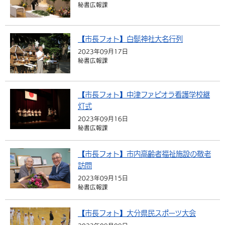
秘書広報課
【市長フォト】白髭神社大名行列
2023年09月17日
秘書広報課
【市長フォト】中津ファビオラ看護学校継
灯式
2023年09月16日
秘書広報課
【市長フォト】市内高齢者福祉施設の敬老
訪問
2023年09月15日
秘書広報課
【市長フォト】大分県民スポーツ大会