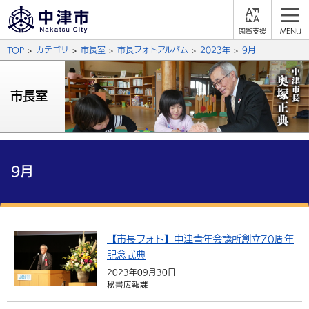
閲
M
覧
E
サイト内検索
文字の大きさ
TOP
カテゴリ
市長室
市長フォトアルバム
2023年
9月
支
N
援
U
拡大
標準
縮小
市長室
背景色
公式SNS
黒
青
白
Facebook
X (Twitter)
YouTube
やさしい日本語
9月
総合メニュー
ふりがなをつける
くらしの情報
届出・登録・証明
保険・年金
【市長フォト】中津青年会議所創立70周年
事業者の方へ
よみあげる
記念式典
福祉・介護
健康・予防
入札・契約
産業・雇用
子育て・教育
2023年09月30日
言語を選択
秘書広報課
税金
住宅・インフラ
農林水産業
税金
施設情報
子どもを預ける
観光・移住
英語（English）
中国語（簡体字）