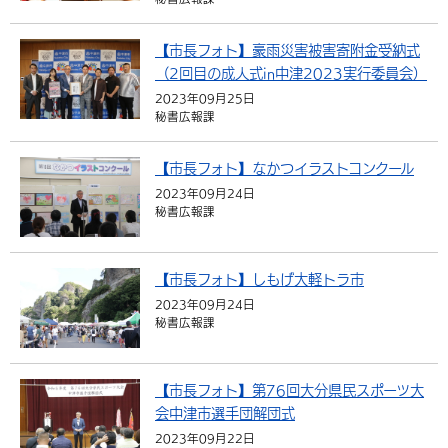
【市長フォト】豪雨災害被害寄附金受納式
（2回目の成人式in中津2023実行委員会）
2023年09月25日
秘書広報課
【市長フォト】なかつイラストコンクール
2023年09月24日
秘書広報課
【市長フォト】しもげ大軽トラ市
2023年09月24日
秘書広報課
【市長フォト】第76回大分県民スポーツ大
会中津市選手団解団式
2023年09月22日