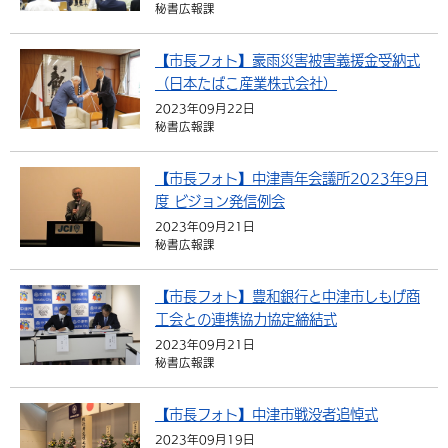
秘書広報課
【市長フォト】豪雨災害被害義援金受納式
（日本たばこ産業株式会社）
2023年09月22日
秘書広報課
【市長フォト】中津青年会議所2023年9月
度 ビジョン発信例会
2023年09月21日
秘書広報課
【市長フォト】豊和銀行と中津市しもげ商
工会との連携協力協定締結式
2023年09月21日
秘書広報課
【市長フォト】中津市戦没者追悼式
2023年09月19日