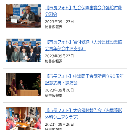
【市長フォト】社会保障審議会介護給付費
分科会
2023年09月27日
秘書広報課
【市長フォト】寄付受納（大分県建設業協
会青年部会中津支部）
2023年09月27日
秘書広報課
【市長フォト】中津商工会議所創立90周年
記念式典・講演会
2023年09月26日
秘書広報課
【市長フォト】大会優勝報告会（内尾整形
外科シニアクラブ）
2023年09月26日
秘書広報課